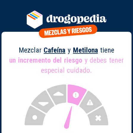
Mezclar
Cafeína
y
Metilona
tiene
un incremento del riesgo
y debes tener
especial cuidado.