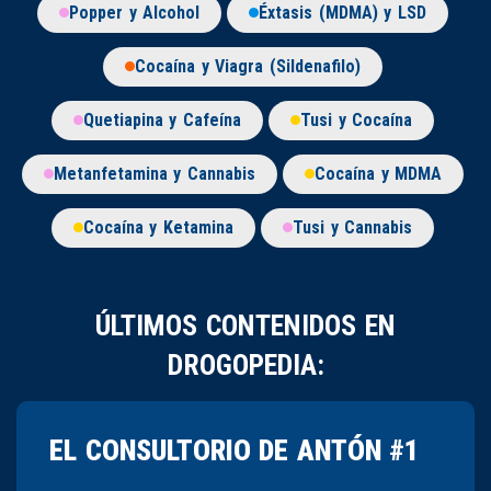
Popper y Alcohol
Éxtasis (MDMA) y LSD
Cocaína y Viagra (Sildenafilo)
Quetiapina y Cafeína
Tusi y Cocaína
Metanfetamina y Cannabis
Cocaína y MDMA
Cocaína y Ketamina
Tusi y Cannabis
ÚLTIMOS CONTENIDOS EN
DROGOPEDIA:
EL CONSULTORIO DE ANTÓN #1