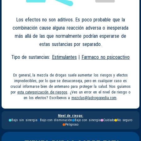
Los efectos no son aditivos. Es poco probable que la
combinación cause alguna reacción adversa o inesperada
más allá de las que normalmente podrían esperarse de
estas sustancias por separado.
Tipo de sustancias:
Estimulantes
|
Farmaco no psicoactivo
En general, la mezcla de drogas suele aumentar los riesgos y efectos
impredecibles, por lo que se desaconseja, pero en cualquier caso es
crucial informarse bien de antemano para proteger la salud. Nos guiamos
por
esta categorización de riesgos
. ¿Ves un error en el nivel de riesgo o
en los efectos? Escríbenos a
mezclas@ladrogopedia.com
.
Nivel de riesgo:
Bajo sin sinergia
Bajo con disminución
Bajo con sinergia
Cuidado
No seguro
Peligroso