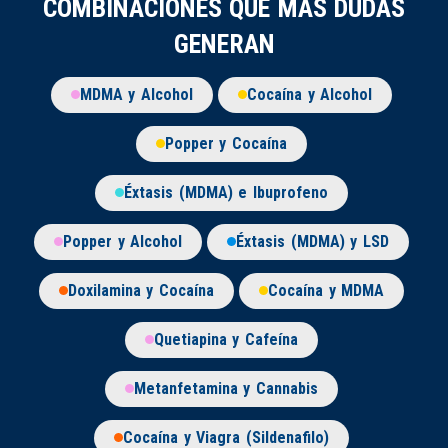
COMBINACIONES QUE MÁS DUDAS
GENERAN
MDMA y Alcohol
Cocaína y Alcohol
Popper y Cocaína
Éxtasis (MDMA) e Ibuprofeno
Popper y Alcohol
Éxtasis (MDMA) y LSD
Doxilamina y Cocaína
Cocaína y MDMA
Quetiapina y Cafeína
Metanfetamina y Cannabis
Cocaína y Viagra (Sildenafilo)