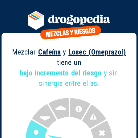
Mezclar
Cafeína
y
Losec (Omeprazol)
tiene un
bajo incremento del riesgo
y sin
sinergia entre ellas.