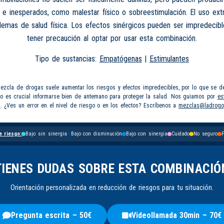
 e inesperados, como malestar físico o sobreestimulación. El uso e
lemas de salud física. Los efectos sinérgicos pueden ser impredecib
tener precaución al optar por usar esta combinación.
Tipo de sustancias:
Empatógenas
|
Estimulantes
mezcla de drogas suele aumentar los riesgos y efectos impredecibles, por lo que se d
so es crucial informarse bien de antemano para proteger la salud. Nos guiamos por
es
s
. ¿Ves un error en el nivel de riesgo o en los efectos? Escríbenos a
mezclas@ladrogo
e riesgo:
Bajo sin sinergia
Bajo con disminución
Bajo con sinergia
Cuidado
No seguro
P
TIENES DUDAS SOBRE ESTA COMBINACIÓ
Orientación personalizada en reducción de riesgos para tu situación.
Pregunta escrita – 50€
Videollamada 30min – 70€