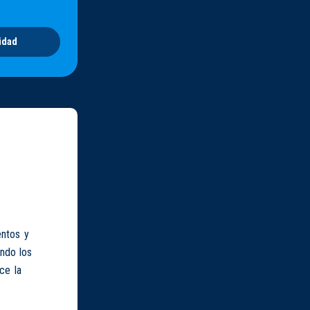
idad
entos y
ando los
ce la