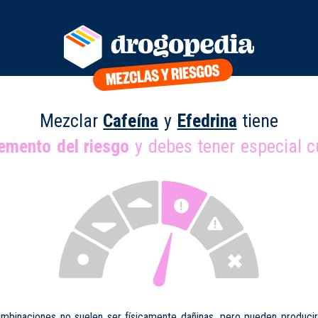
Mezclar
Cafeína
y
Efedrina
tiene
remento del riesgo
y debes tener especial c
mbinaciones no suelen ser físicamente dañinas, pero pueden produci