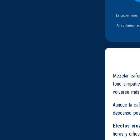
La opción más s
Al continuar a
Mezclar cafeí
tono simpático
volverse más
Aunque la caf
descanso post
Efectos cru
horas y dificu