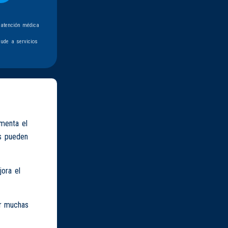
 atención médica
ude a servicios
umenta el
as pueden
jora el
ir muchas