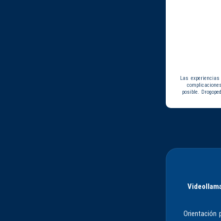
Las experiencias
complicacione
posible. Drogope
Videollama
Orientación 