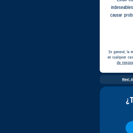
indeseables
causar prob
En general, la 
en cualquier ca
de riesgo
Nivel d
¿