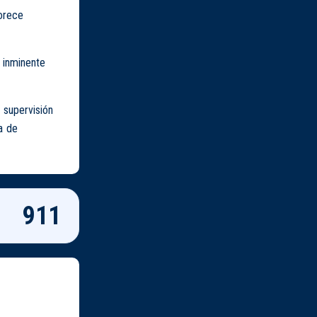
vorece
 inminente
 supervisión
a de
911