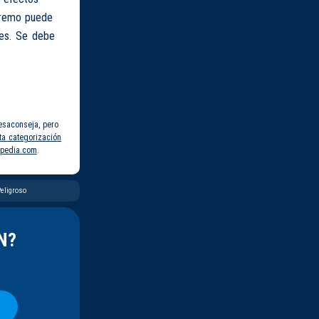
xtremo puede
les. Se debe
esaconseja, pero
ta categorización
pedia.com
.
eligroso
N?