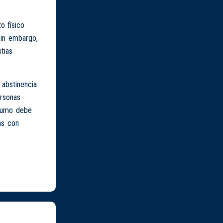
o físico
Sin embargo,
tias
 abstinencia
ersonas
nsumo debe
as con