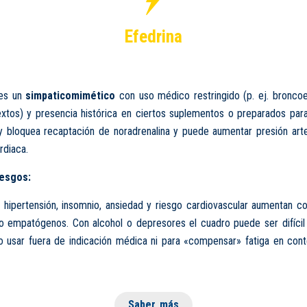
Efedrina
es un
simpaticomimético
con uso médico restringido (p. ej. bronc
xtos) y presencia histórica en ciertos suplementos o preparados par
y bloquea recaptación de noradrenalina y puede aumentar presión arte
rdiaca.
iesgos:
, hipertensión, insomnio, ansiedad y riesgo cardiovascular aumentan c
o empatógenos. Con alcohol o depresores el cuadro puede ser difícil
No usar fuera de indicación médica ni para «compensar» fatiga en con
Saber más