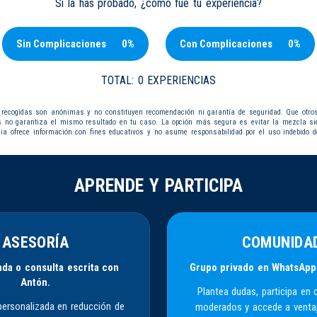
Si la has probado, ¿cómo fue tu experiencia?
Sin Complicaciones
0%
Con Complicaciones
0%
TOTAL:
0 EXPERIENCIAS
 recogidas son anónimas y no constituyen recomendación ni garantía de seguridad. Que otro
s no garantiza el mismo resultado en tu caso. La opción más segura es evitar la mezcla s
dia ofrece información con fines educativos y no asume responsabilidad por el uso indebido d
APRENDE Y PARTICIPA
ASESORÍA
COMUNIDA
da o consulta escrita con
Grupo privado en WhatsApp
Antón.
Plantea dudas, participa en 
personalizada en reducción de
moderados y accede a venta