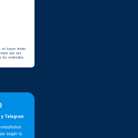
s no hayan tenido
iempre que sea
e los contenidos.
D
 y Telegram.
consultorios
jas según tu