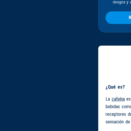
riesgos y 
R
¿Qué es?
La
cafeína
es 
bebidas como 
receptores de
sensación de