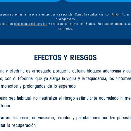
egura es evitar la mezcla siempre que sea posible. Consulta confidencial con
Antón
. No es
ni diagnóstico.
ceptas las
condiciones del servicio
y declaras ser mayor de 18 años. En caso de urgencia, ac
sanitarios.
EFECTOS Y RIESGOS
na y efedrina es arriesgado porque la cafeína bloquea adenosina y a
; con el Efedrina, que ya alarga la vigilia y la taquicardia, los síntom
 molestos y prolongados de lo esperado.
eína sea habitual, no neutraliza el riesgo estimulante acumulado ni me
erior.
zados:
Insomnio, nerviosismo, temblor y palpitaciones pueden persist
ltar la recuperación.