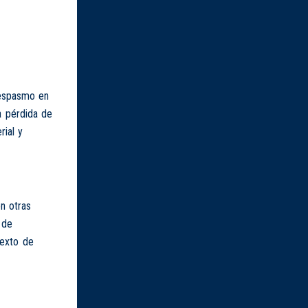
oespasmo en
a pérdida de
rial y
on otras
 de
texto de