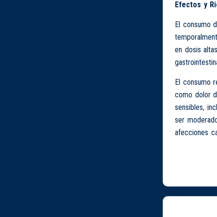
Efectos y R
El consumo 
temporalment
en dosis alta
gastrointestin
El consumo r
como dolor de
sensibles, i
ser moderado
afecciones ca