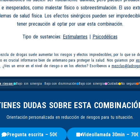
 e inesperados, como malestar físico o sobreestimulación. El uso e
lemas de salud física. Los efectos sinérgicos pueden ser impredecib
tener precaución al optar por usar esta combinación.
Tipo de sustancias:
Estimulantes
|
Psicodélicas
mezcla de drogas suele aumentar los riesgos y efectos impredecibles, por lo que se d
so es crucial informarse bien de antemano para proteger la salud. Nos guiamos por
es
s
. ¿Ves un error en el nivel de riesgo o en los efectos? Escríbenos a
mezclas@ladrogo
e riesgo:
Bajo sin sinergia
Bajo con disminución
Bajo con sinergia
Cuidado
No seguro
P
TIENES DUDAS SOBRE ESTA COMBINACIÓ
Orientación personalizada en reducción de riesgos para tu situación.
Pregunta escrita – 50€
Videollamada 30min – 70€