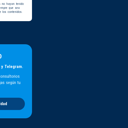
s no hayan tenido
iempre que sea
e los contenidos.
D
 y Telegram.
consultorios
jas según tu
idad