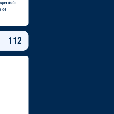
upervisión
a de
112