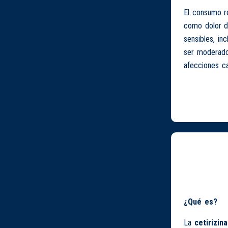
El consumo r
como dolor de
sensibles, i
ser moderado
afecciones ca
¿Qué es?
La
cetirizina