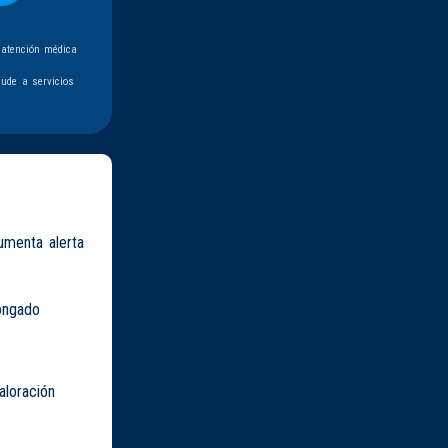
 atención médica
ude a servicios
umenta alerta
longado
aloración