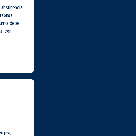
 abstinencia
ersonas
nsumo debe
as con
rgica,