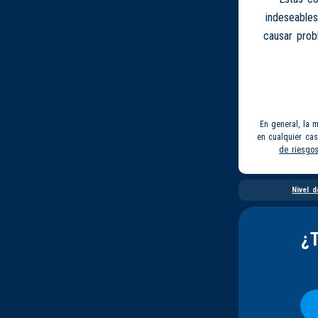
indeseables
causar prob
En general, la 
en cualquier ca
de riesgo
Nivel d
¿