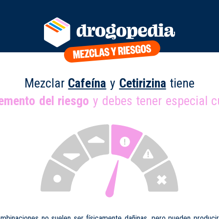
Mezclar
Cafeína
y
Cetirizina
tiene
remento del riesgo
y debes tener especial c
mbinaciones no suelen ser físicamente dañinas, pero pueden produci