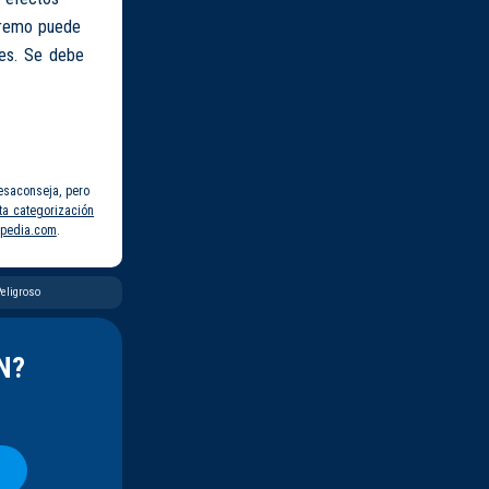
xtremo puede
les. Se debe
esaconseja, pero
ta categorización
pedia.com
.
eligroso
N?