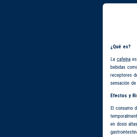
¿Qué es?
La
cafeína
es 
bebidas como 
receptores de
sensación de
Efectos y R
El consumo 
temporalment
en dosis alta
gastrointestin