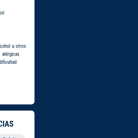
cir
cohol u otros
 alérgicas
ificultad
CIAS