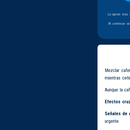
La opción más s
Al continuar a
Mezclar cafeí
mientras cetir
Aunque la caf
Efectos cru
Señales de 
urgente.