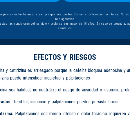
egura es evitar la mezcla siempre que sea posible. Consulta confidencial con
Antón
. No es
ni diagnóstico.
ceptas las
condiciones del servicio
y declaras ser mayor de 18 años. En caso de urgencia, ac
sanitarios.
EFECTOS Y RIESGOS
na y cetirizina es arriesgado porque la cafeína bloquea adenosina y a
izina puede intensificar inquietud y palpitaciones
eína sea habitual, no neutraliza el riesgo de ansiedad o insomnio pro
zados:
Temblor, insomnio y palpitaciones pueden persistir horas.
alarma:
Palpitaciones con mareo intenso o dolor torácico requieren v