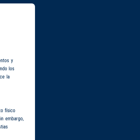
entos y
ando los
ce la
o físico
Sin embargo,
tias