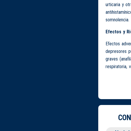
urticaria y o
antihistamíni
somnolencia.
Efectos y R
Efectos adver
depresores pu
graves (anafi
respiratoria, 
CON