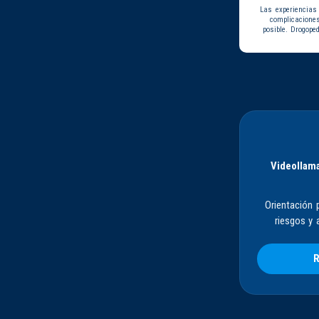
Las experiencias
complicacione
posible. Drogope
Videollama
Orientación 
riesgos y 
R