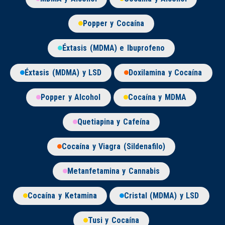
Popper y Cocaína
Éxtasis (MDMA) e Ibuprofeno
Éxtasis (MDMA) y LSD
Doxilamina y Cocaína
Popper y Alcohol
Cocaína y MDMA
Quetiapina y Cafeína
Cocaína y Viagra (Sildenafilo)
Metanfetamina y Cannabis
Cocaína y Ketamina
Cristal (MDMA) y LSD
Tusi y Cocaína