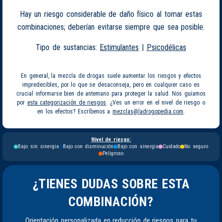
Hay un riesgo considerable de daño físico al tomar estas
combinaciones; deberían evitarse siempre que sea posible.
Tipo de sustancias:
Estimulantes
|
Psicodélicas
En general, la mezcla de drogas suele aumentar los riesgos y efectos
impredecibles, por lo que se desaconseja, pero en cualquier caso es
crucial informarse bien de antemano para proteger la salud. Nos guiamos
por
esta categorización de riesgos
. ¿Ves un error en el nivel de riesgo o
en los efectos? Escríbenos a
mezclas@ladrogopedia.com
.
Nivel de riesgo:
Bajo sin sinergia
Bajo con disminución
Bajo con sinergia
Cuidado
No seguro
Peligroso
¿TIENES DUDAS SOBRE ESTA
COMBINACIÓN?
Orientación personalizada en reducción de riesgos para tu