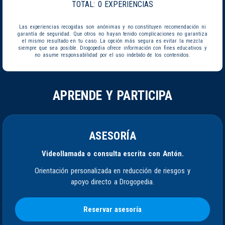
TOTAL:
0 EXPERIENCIAS
Las experiencias recogidas son anónimas y no constituyen recomendación ni
garantía de seguridad. Que otros no hayan tenido complicaciones no garantiza
el mismo resultado en tu caso. La opción más segura es evitar la mezcla
siempre que sea posible. Drogopedia ofrece información con fines educativos y
no asume responsabilidad por el uso indebido de los contenidos.
APRENDE Y PARTICIPA
ASESORÍA
Videollamada o consulta escrita con Antón.
Orientación personalizada en reducción de riesgos y
apoyo directo a Drogopedia.
Reservar asesoría