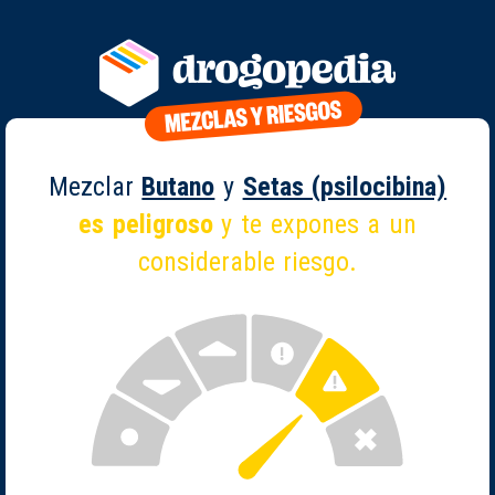
Mezclar
Butano
y
Setas (psilocibina)
es peligroso
y te expones a un
considerable riesgo.