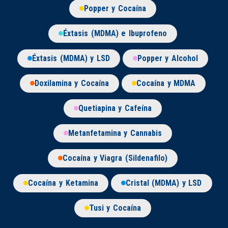
Popper y Cocaína
Éxtasis (MDMA) e Ibuprofeno
Éxtasis (MDMA) y LSD
Popper y Alcohol
Doxilamina y Cocaína
Cocaína y MDMA
Quetiapina y Cafeína
Metanfetamina y Cannabis
Cocaína y Viagra (Sildenafilo)
Cocaína y Ketamina
Cristal (MDMA) y LSD
Tusi y Cocaína