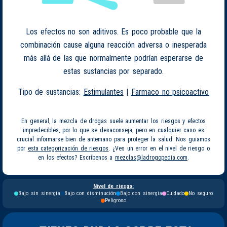
Los efectos no son aditivos. Es poco probable que la
combinación cause alguna reacción adversa o inesperada
más allá de las que normalmente podrían esperarse de
estas sustancias por separado.
Tipo de sustancias:
Estimulantes
|
Farmaco no psicoactivo
En general, la mezcla de drogas suele aumentar los riesgos y efectos
impredecibles, por lo que se desaconseja, pero en cualquier caso es
crucial informarse bien de antemano para proteger la salud. Nos guiamos
por
esta categorización de riesgos
. ¿Ves un error en el nivel de riesgo o
en los efectos? Escríbenos a
mezclas@ladrogopedia.com
.
Nivel de riesgo:
Bajo sin sinergia
Bajo con disminución
Bajo con sinergia
Cuidado
No seguro
Peligroso