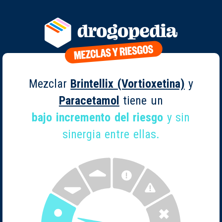
Mezclar
Brintellix (Vortioxetina)
y
Paracetamol
tiene un
bajo incremento del riesgo
y sin
sinergia entre ellas.