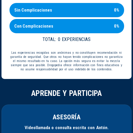
Sin Complicaciones
0%
Con Complicaciones
0%
TOTAL:
0 EXPERIENCIAS
Las experiencias recogidas son anónimas y no constituyen recomendación ni
garantía de seguridad. Que otros no hayan tenido complicaciones no garantiza
el mismo resultado en tu caso. La opción más segura es evitar la mezcla
siempre que sea posible. Drogopedia ofrece información con fines educativos y
no asume responsabilidad por el uso indebido de los contenidos.
APRENDE Y PARTICIPA
ASESORÍA
Videollamada o consulta escrita con Antón.