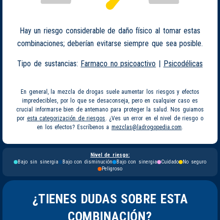
Hay un riesgo considerable de daño físico al tomar estas
combinaciones; deberían evitarse siempre que sea posible.
Tipo de sustancias:
Farmaco no psicoactivo
|
Psicodélicas
En general, la mezcla de drogas suele aumentar los riesgos y efectos
impredecibles, por lo que se desaconseja, pero en cualquier caso es
crucial informarse bien de antemano para proteger la salud. Nos guiamos
por
esta categorización de riesgos
. ¿Ves un error en el nivel de riesgo o
en los efectos? Escríbenos a
mezclas@ladrogopedia.com
.
Nivel de riesgo:
Bajo sin sinergia
Bajo con disminución
Bajo con sinergia
Cuidado
No seguro
Peligroso
¿TIENES DUDAS SOBRE ESTA
COMBINACIÓN?