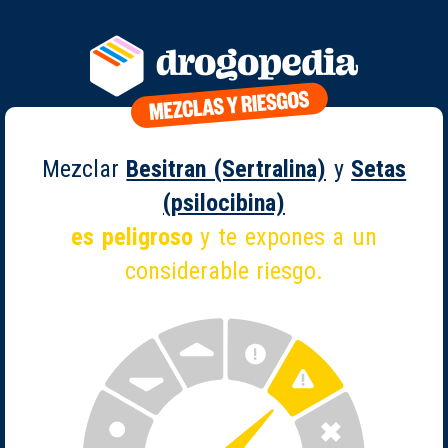
Mezclar
Besitran (Sertralina)
y
Setas
(psilocibina)
es peligroso
y te expones a un
considerable riesgo.