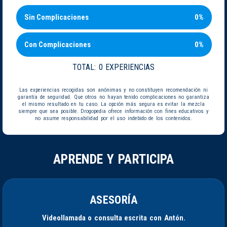
Sin Complicaciones
0%
Con Complicaciones
0%
TOTAL:
0 EXPERIENCIAS
Las experiencias recogidas son anónimas y no constituyen recomendación ni
garantía de seguridad. Que otros no hayan tenido complicaciones no garantiza
el mismo resultado en tu caso. La opción más segura es evitar la mezcla
siempre que sea posible. Drogopedia ofrece información con fines educativos y
no asume responsabilidad por el uso indebido de los contenidos.
APRENDE Y PARTICIPA
ASESORÍA
Videollamada o consulta escrita con Antón.