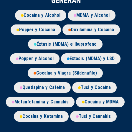
GENERAN
Cocaína y Alcohol
MDMA y Alcohol
Popper y Cocaína
Doxilamina y Cocaína
Éxtasis (MDMA) e Ibuprofeno
Popper y Alcohol
Éxtasis (MDMA) y LSD
Cocaína y Viagra (Sildenafilo)
Quetiapina y Cafeína
Tusi y Cocaína
Metanfetamina y Cannabis
Cocaína y MDMA
Cocaína y Ketamina
Tusi y Cannabis