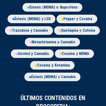
Éxtasis (MDMA) e Ibuprofeno
Éxtasis (MDMA) y LSD
Popper y Cocaína
Trazodona y Cannabis
Quetiapina y Cafeína
Metanfetamina y Cannabis
Alcohol y Cannabis
Cocaína y MDMA
Cocaína y Ketamina
Éxtasis (MDMA) y Cannabis
ÚLTIMOS CONTENIDOS EN