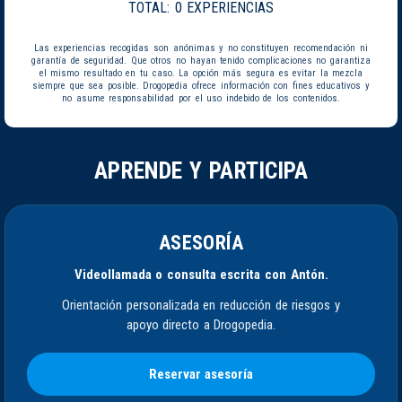
TOTAL:
0 EXPERIENCIAS
Las experiencias recogidas son anónimas y no constituyen recomendación ni
garantía de seguridad. Que otros no hayan tenido complicaciones no garantiza
el mismo resultado en tu caso. La opción más segura es evitar la mezcla
siempre que sea posible. Drogopedia ofrece información con fines educativos y
no asume responsabilidad por el uso indebido de los contenidos.
APRENDE Y PARTICIPA
ASESORÍA
Videollamada o consulta escrita con Antón.
Orientación personalizada en reducción de riesgos y
apoyo directo a Drogopedia.
Reservar asesoría