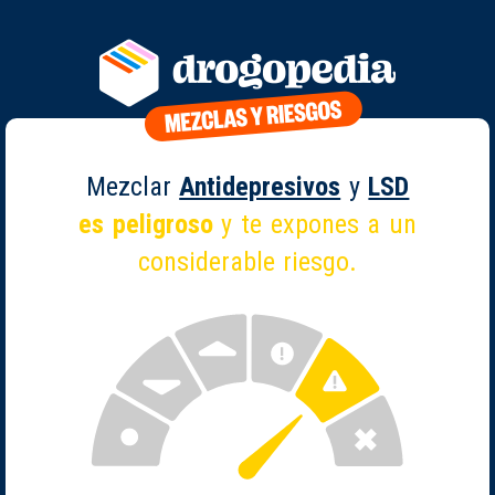
Mezclar
Antidepresivos
y
LSD
es peligroso
y te expones a un
considerable riesgo.