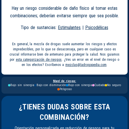
Hay un riesgo considerable de daño físico al tomar estas
combinaciones; deberían evitarse siempre que sea posible.
Tipo de sustancias:
Estimulantes
|
Psicodélicas
En general, la mezcla de drogas suele aumentar los riesgos y efectos
impredecibles, por lo que se desaconseja, pero en cualquier caso es
crucial informarse bien de antemano para proteger la salud. Nos guiamos
por
esta categorización de riesgos
. ¿Ves un error en el nivel de riesgo o
en los efectos? Escríbenos a
mezclas@ladrogopedia.com
.
Nivel de riesgo:
Bajo sin sinergia
Bajo con disminución
Bajo con sinergia
Cuidado
No seguro
Peligroso
¿TIENES DUDAS SOBRE ESTA
COMBINACIÓN?
Orientación personalizada en reducción de riesgos para tu