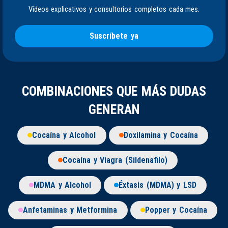
Vídeos explicativos y consultorios completos cada mes.
Suscríbete ya
COMBINACIONES QUE MÁS DUDAS
GENERAN
Cocaína y Alcohol
Doxilamina y Cocaína
Cocaína y Viagra (Sildenafilo)
MDMA y Alcohol
Éxtasis (MDMA) y LSD
Anfetaminas y Metformina
Popper y Cocaína