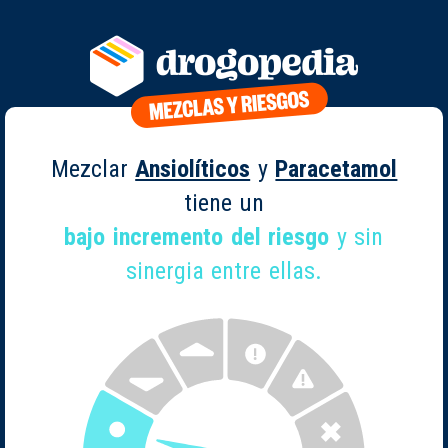
Mezclar
Ansiolíticos
y
Paracetamol
tiene un
bajo incremento del riesgo
y sin
sinergia entre ellas.