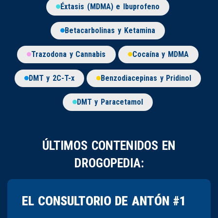
Éxtasis (MDMA) e Ibuprofeno
Betacarbolinas y Ketamina
Trazodona y Cannabis
Cocaína y MDMA
DMT y 2C-T-x
Benzodiacepinas y Pridinol
DMT y Paracetamol
ÚLTIMOS CONTENIDOS EN
DROGOPEDIA:
EL CONSULTORIO DE ANTÓN #1