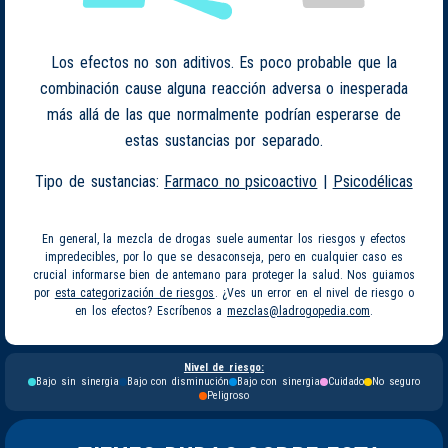
Los efectos no son aditivos. Es poco probable que la
combinación cause alguna reacción adversa o inesperada
más allá de las que normalmente podrían esperarse de
estas sustancias por separado.
Tipo de sustancias:
Farmaco no psicoactivo
|
Psicodélicas
En general, la mezcla de drogas suele aumentar los riesgos y efectos
impredecibles, por lo que se desaconseja, pero en cualquier caso es
crucial informarse bien de antemano para proteger la salud. Nos guiamos
por
esta categorización de riesgos
. ¿Ves un error en el nivel de riesgo o
en los efectos? Escríbenos a
mezclas@ladrogopedia.com
.
Nivel de riesgo:
Bajo sin sinergia
Bajo con disminución
Bajo con sinergia
Cuidado
No seguro
Peligroso