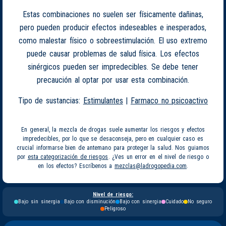
Estas combinaciones no suelen ser físicamente dañinas,
pero pueden producir efectos indeseables e inesperados,
como malestar físico o sobreestimulación. El uso extremo
puede causar problemas de salud física. Los efectos
sinérgicos pueden ser impredecibles. Se debe tener
precaución al optar por usar esta combinación.
Tipo de sustancias:
Estimulantes
|
Farmaco no psicoactivo
En general, la mezcla de drogas suele aumentar los riesgos y efectos
impredecibles, por lo que se desaconseja, pero en cualquier caso es
crucial informarse bien de antemano para proteger la salud. Nos guiamos
por
esta categorización de riesgos
. ¿Ves un error en el nivel de riesgo o
en los efectos? Escríbenos a
mezclas@ladrogopedia.com
.
Nivel de riesgo:
Bajo sin sinergia
Bajo con disminución
Bajo con sinergia
Cuidado
No seguro
Peligroso