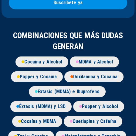
Suscríbete ya
COMBINACIONES QUE MÁS DUDAS
GENERAN
Cocaína y Alcohol
MDMA y Alcohol
Popper y Cocaína
Doxilamina y Cocaína
Éxtasis (MDMA) e Ibuprofeno
Éxtasis (MDMA) y LSD
Popper y Alcohol
Cocaína y MDMA
Quetiapina y Cafeína