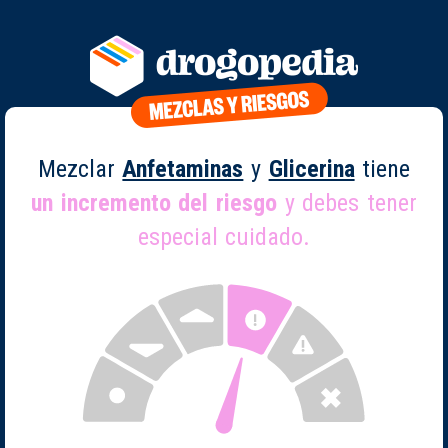
Mezclar
Anfetaminas
y
Glicerina
tiene
un incremento del riesgo
y debes tener
especial cuidado.