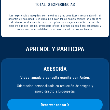
TOTAL:
0 EXPERIENCIAS
Las experiencias recogidas son anónimas y no constituyen recomendación ni
garantía de seguridad. Que otros no hayan tenido complicaciones no garantiza
el mismo resultado en tu caso. La opción más segura es evitar la mezcla
siempre que sea posible. Drogopedia ofrece información con fines educativos y
no asume responsabilidad por el uso indebido de los contenidos.
APRENDE Y PARTICIPA
ASESORÍA
Videollamada o consulta escrita con Antón.
Orientación personalizada en reducción de riesgos y
apoyo directo a Drogopedia.
Reservar asesoría