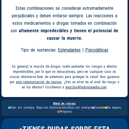
Estas combinaciones se consideran extremadamente
perjudiciales y deben evitarse siempre. Las reacciones a
estos medicamentos o drogas tomados en combinación
son
altamente impredecibles y tienen el potencial de
causar la muerte.
Tipo de sustancias:
Estimulantes
|
Psicodélicas
En general, la mezcla de drogas suele aumentar los riesgos y efectos
impredecibles, por lo que se desaconseja, pero en cualquier caso es
crucial informarse bien de antemano para proteger la salud. Nos guiamos
por
esta categorización de riesgos
. ¿Ves un error en el nivel de riesgo o
en los efectos? Escríbenos a
mezclas@ladrogopedia.com
.
Nivel de riesgo:
Bajo sin sinergia
Bajo con disminución
Bajo con sinergia
Cuidado
No seguro
Peligroso