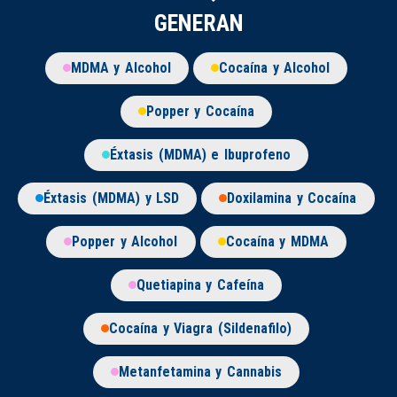
GENERAN
MDMA y Alcohol
Cocaína y Alcohol
Popper y Cocaína
Éxtasis (MDMA) e Ibuprofeno
Éxtasis (MDMA) y LSD
Doxilamina y Cocaína
Popper y Alcohol
Cocaína y MDMA
Quetiapina y Cafeína
Cocaína y Viagra (Sildenafilo)
Metanfetamina y Cannabis