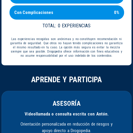
Con Complicaciones
0%
TOTAL:
0 EXPERIENCIAS
Las experiencias recogidas son anónimas y no constituyen recomendación ni
garantía de seguridad. Que otros no hayan tenido complicaciones no garantiza
el mismo resultado en tu caso. La opción más segura es evitar la mezcla
siempre que sea posible. Drogopedia ofrece información con fines educativos y
no asume responsabilidad por el uso indebido de los contenidos.
APRENDE Y PARTICIPA
ASESORÍA
Videollamada o consulta escrita con Antón.
Orientación personalizada en reducción de riesgos y
apoyo directo a Drogopedia.