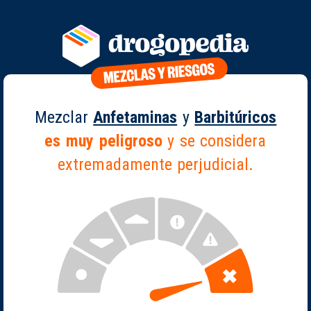
Mezclar
Anfetaminas
y
Barbitúricos
es muy peligroso
y se considera
extremadamente perjudicial.