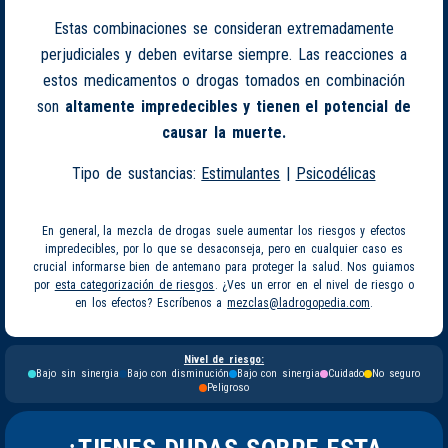
Estas combinaciones se consideran extremadamente
perjudiciales y deben evitarse siempre. Las reacciones a
estos medicamentos o drogas tomados en combinación
son
altamente impredecibles y tienen el potencial de
causar la muerte.
Tipo de sustancias:
Estimulantes
|
Psicodélicas
En general, la mezcla de drogas suele aumentar los riesgos y efectos
impredecibles, por lo que se desaconseja, pero en cualquier caso es
crucial informarse bien de antemano para proteger la salud. Nos guiamos
por
esta categorización de riesgos
. ¿Ves un error en el nivel de riesgo o
en los efectos? Escríbenos a
mezclas@ladrogopedia.com
.
Nivel de riesgo:
Bajo sin sinergia
Bajo con disminución
Bajo con sinergia
Cuidado
No seguro
Peligroso