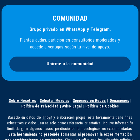
COMUNIDAD
Grupo privado en WhatsApp y Telegram.
Plantea dudas, participa en consultorios moderados y
accede a ventajas según tu nivel de apoyo.
Unirme a la comunidad
Sobre Nosotros
|
Solicitar Mezclas
|
Síguenos en Redes
|
Donaciones
|
Política de Privacidad
|
Aviso Legal
|
Política de Cookies
Basado en datos de
TripSit
y elaboración propia, esta herramienta tiene fines
educativos y debe usarse solo como referencia orientativa. Incluye información
limitada y, en algunos casos, predicciones farmacológicas no experimentadas.
Esta herramienta no pretende fomentar ni promover la experimentación
con combinaciones de sustancias.
Siempre realiza una investigación adicional,