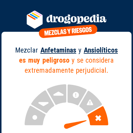
Mezclar
Anfetaminas
y
Ansiolíticos
es muy peligroso
y se considera
extremadamente perjudicial.