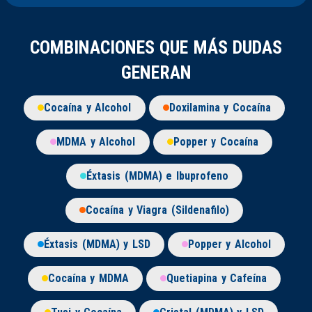
COMBINACIONES QUE MÁS DUDAS
GENERAN
Cocaína y Alcohol
Doxilamina y Cocaína
MDMA y Alcohol
Popper y Cocaína
Éxtasis (MDMA) e Ibuprofeno
Cocaína y Viagra (Sildenafilo)
Éxtasis (MDMA) y LSD
Popper y Alcohol
Cocaína y MDMA
Quetiapina y Cafeína