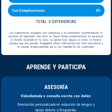
Con Complicaciones
0%
TOTAL:
0 EXPERIENCIAS
Las experiencias recogidas son anónimas y no constituyen recomendación ni
garantía de seguridad. Que otros no hayan tenido complicaciones no garantiza
el mismo resultado en tu caso. La opción más segura es evitar la mezcla
siempre que sea posible. Drogopedia ofrece información con fines educativos y
no asume responsabilidad por el uso indebido de los contenidos.
APRENDE Y PARTICIPA
ASESORÍA
Videollamada o consulta escrita con Antón.
Orientación personalizada en reducción de riesgos y
apoyo directo a Drogopedia.