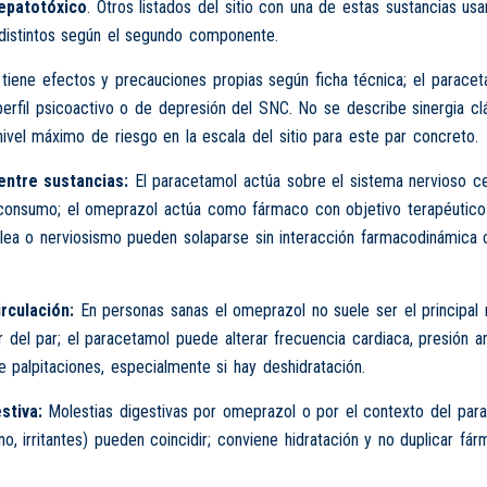
epatotóxico
. Otros listados del sitio con una de estas sustancias usa
istintos según el segundo componente.
tiene efectos y precauciones propias según ficha técnica; el parace
erfil psicoactivo o de depresión del SNC. No se describe sinergia cl
nivel máximo de riesgo en la escala del sitio para este par concreto.
entre sustancias:
El paracetamol actúa sobre el sistema nervioso ce
consumo; el omeprazol actúa como fármaco con objetivo terapéutico d
lea o nerviosismo pueden solaparse sin interacción farmacodinámica c
rculación:
En personas sanas el omeprazol no suele ser el principal
r del par; el paracetamol puede alterar frecuencia cardiaca, presión ar
 palpitaciones, especialmente si hay deshidratación.
stiva:
Molestias digestivas por omeprazol o por el contexto del par
no, irritantes) pueden coincidir; conviene hidratación y no duplicar fár