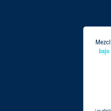
Mezc
bajo
Los efect