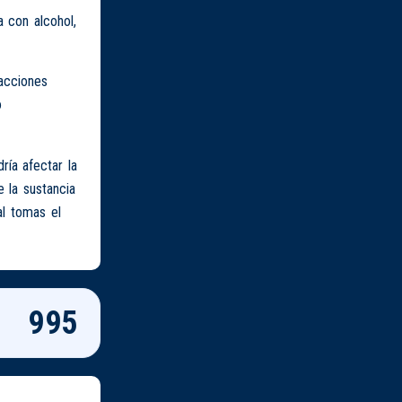
 con alcohol,
acciones
o
ía afectar la
 la sustancia
al tomas el
995