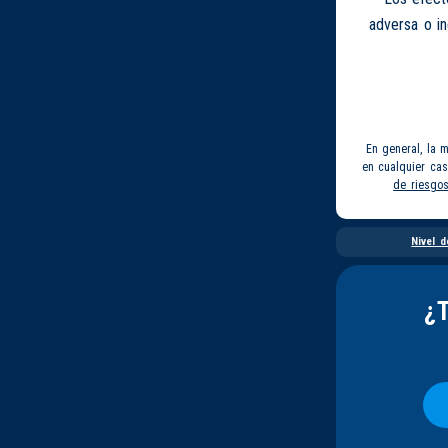
adversa o i
En general, la 
en cualquier ca
de riesgo
Nivel d
¿