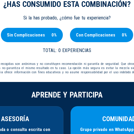
¿HAS CONSUMIDO ESTA COMBINACIÓN?
Si la has probado, ¿cómo fue tu experiencia?
Sin Complicaciones
0%
Con Complicaciones
0%
TOTAL:
0 EXPERIENCIAS
 recogidas son anónimas y no constituyen recomendación ni garantía de seguridad. Que otro
s no garantiza el mismo resultado en tu caso. La opción más segura es evitar la mezcla s
dia ofrece información con fines educativos y no asume responsabilidad por el uso indebido d
APRENDE Y PARTICIPA
ASESORÍA
COMUNIDA
da o consulta escrita con
Grupo privado en WhatsApp