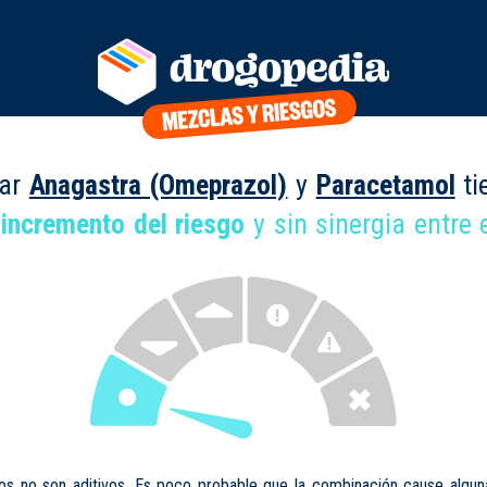
lar
Anagastra (Omeprazol)
y
Paracetamol
ti
 incremento del riesgo
y sin sinergia entre e
os no son aditivos. Es poco probable que la combinación cause algun