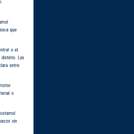
n
tamol
ásica que
ntral o el
istinto. Las
lara entre
 motor
terial o
acetamol
macos sin