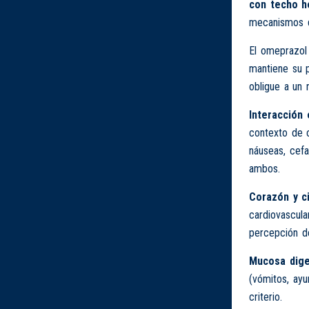
con techo h
mecanismos d
El omeprazol 
mantiene su p
obligue a un 
Interacción 
contexto de 
náuseas, cefa
ambos.
Corazón y ci
cardiovascula
percepción de
Mucosa dige
(vómitos, ayu
criterio.