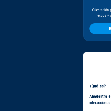
Orientación 
riesgos y 
R
¿Qué es?
Anagastra
e
interaccione