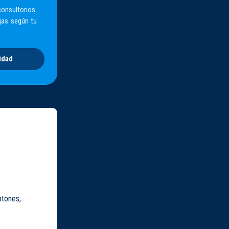
consultorios
jas según tu
idad
otones;