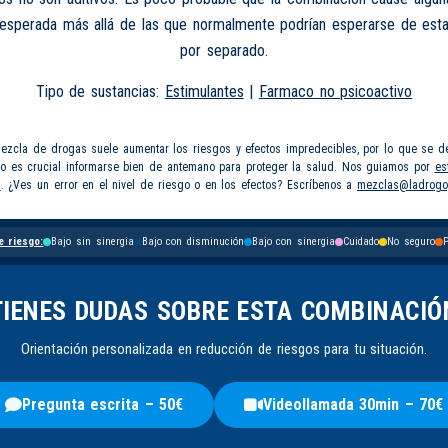
nesperada más allá de las que normalmente podrían esperarse de esta
por separado.
Tipo de sustancias:
Estimulantes
|
Farmaco no psicoactivo
mezcla de drogas suele aumentar los riesgos y efectos impredecibles, por lo que se d
so es crucial informarse bien de antemano para proteger la salud. Nos guiamos por
es
s
. ¿Ves un error en el nivel de riesgo o en los efectos? Escríbenos a
mezclas@ladrogo
e riesgo:
Bajo sin sinergia
Bajo con disminución
Bajo con sinergia
Cuidado
No seguro
P
TIENES DUDAS SOBRE ESTA COMBINACIÓ
Orientación personalizada en reducción de riesgos para tu situación.
Pregunta escrita – 50€
Videollamada 30min – 70€