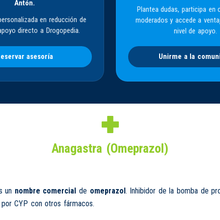
Antón.
Plantea dudas, participa en 
personalizada en reducción de
moderados y accede a venta
apoyo directo a Drogopedia.
nivel de apoyo.
eservar asesoría
Unirme a la comun
Anagastra (Omeprazol)
s un
nombre comercial
de
omeprazol
. Inhibidor de la bomba de pr
s por CYP con otros fármacos.