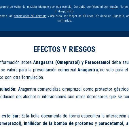
egura es evitar la mezcla siempre que sea posible. Consulta confidencial con
Antón
. No es
ni diagnóstico.
ceptas las
condiciones del servicio
y declaras ser mayor de 18 años. En caso de urgencia, ac
sanitarios.
EFECTOS Y RIESGOS
información sobre
Anagastra (Omeprazol) y Paracetamol
debe asum
o se valora para la presentación comercial
Anagastra
, no solo para el
co con otra formulación.
ulación:
Anagastra comercializa omeprazol como protector gástrico
 sedación del alcohol ni interacciones con otros depresores que se c
 este par:
Esta ficha documenta de forma específica la interacción 
omeprazol), inhibidor de la bomba de protones
y
paracetamol, a