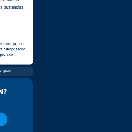
s sustancias
esaconseja, pero
ta categorización
pedia.com
.
eligroso
N?