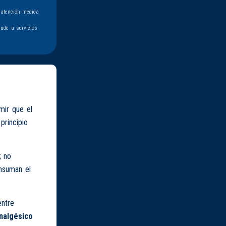
 atención médica
ude a servicios
ir que el
 principio
; no
onsuman el
entre
nalgésico