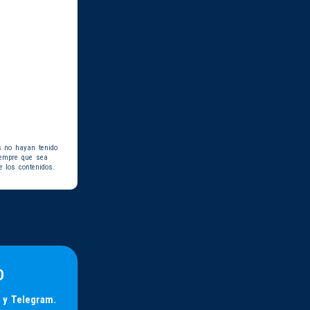
s no hayan tenido
iempre que sea
e los contenidos.
D
 y Telegram.