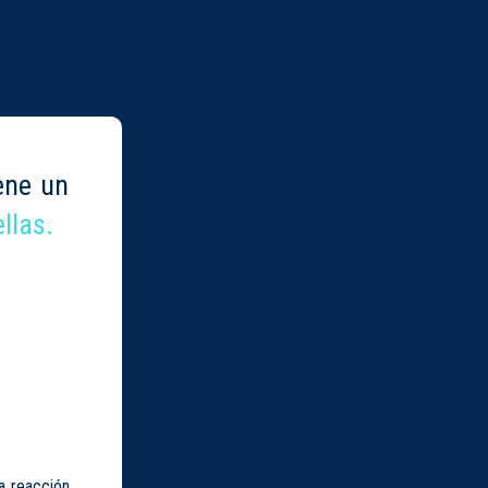
ene un
llas.
a reacción