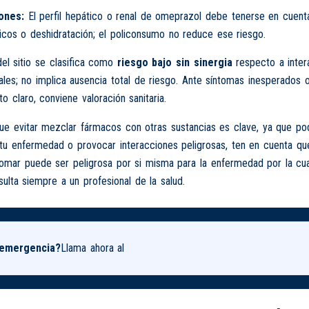
ones:
El perfil hepático o renal de omeprazol debe tenerse en cuenta
icos o deshidratación; el policonsumo no reduce ese riesgo.
del sitio se clasifica como
riesgo bajo sin sinergia
respecto a inter
ales; no implica ausencia total de riesgo. Ante síntomas inesperados 
 claro, conviene valoración sanitaria.
 evitar mezclar fármacos con otras sustancias es clave, ya que podr
tu enfermedad o provocar interacciones peligrosas, ten en cuenta que
tomar puede ser peligrosa por si misma para la enfermedad por la cu
ulta siempre a un profesional de la salud.
 emergencia?
Llama ahora al