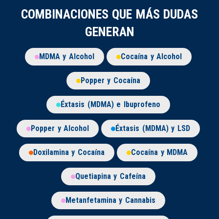
COMBINACIONES QUE MÁS DUDAS
GENERAN
MDMA y Alcohol
Cocaína y Alcohol
Popper y Cocaína
Éxtasis (MDMA) e Ibuprofeno
Popper y Alcohol
Éxtasis (MDMA) y LSD
Doxilamina y Cocaína
Cocaína y MDMA
Quetiapina y Cafeína
Metanfetamina y Cannabis