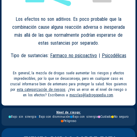
Los efectos no son aditivos. Es poco probable que la
combinación cause alguna reacción adversa o inesperada
más allá de las que normalmente podrían esperarse de
estas sustancias por separado.
Tipo de sustancias:
Farmaco no psicoactivo
|
Psicodélicas
En general, la mezcla de drogas suele aumentar los riesgos y efectos
impredecibles, por lo que se desaconseja, pero en cualquier caso es
crucial informarse bien de antemano para proteger la salud. Nos guiamos
por
esta categorización de riesgos
. ¿Ves un error en el nivel de riesgo o
en los efectos? Escríbenos a
mezclas@ladrogopedia.com
.
Nivel de riesgo:
Bajo sin sinergia
Bajo con disminución
Bajo con sinergia
Cuidado
No seguro
Peligroso