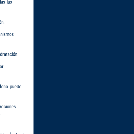
das las
ón.
anismos
dratación.
or
ofeno puede
acciones
o