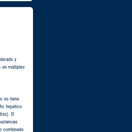
oderado y
 en múltiples
ro no tiene
ño hepático
tos). El
sustancias
uso combinado