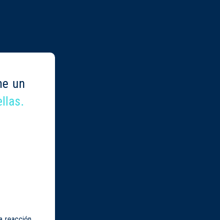
ne un
llas.
a reacción