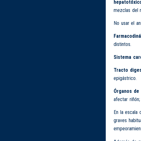
hepatotóxic
mezclas del m
No usar el an
Farmacodiná
distintos.
Sistema card
Tracto diges
epigástrico.
Órganos de 
afectar riñón;
En la escala 
graves habitu
empeoramiento