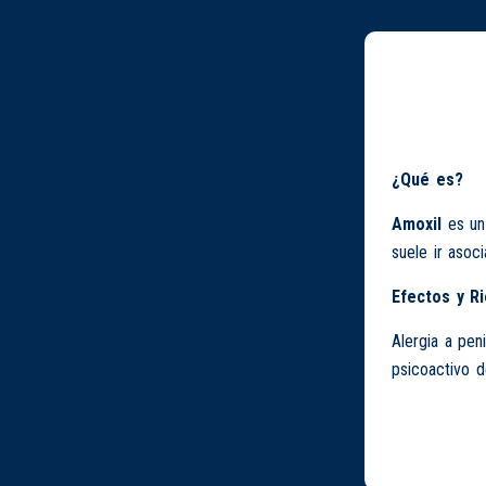
¿Qué es?
Amoxil
es u
suele ir asoc
Efectos y R
Alergia a peni
psicoactivo d