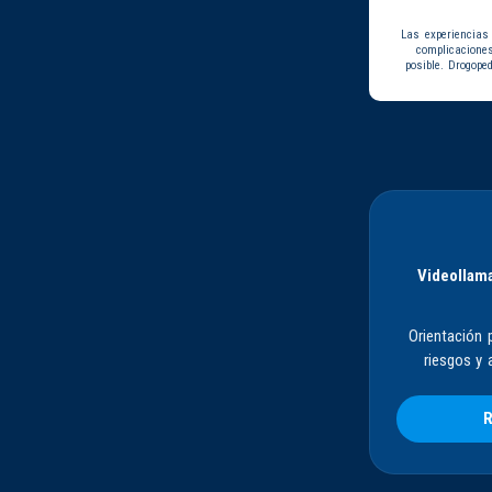
Las experiencias
complicacione
posible. Drogope
Videollama
Orientación 
riesgos y 
R