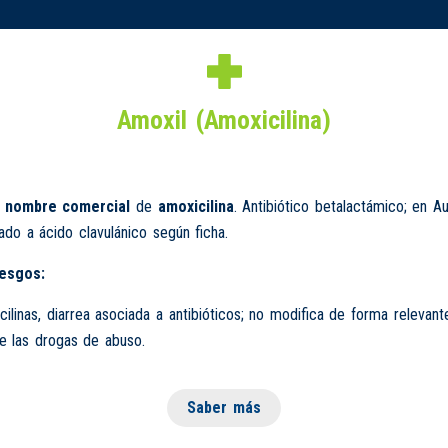
Amoxil (Amoxicilina)
n
nombre comercial
de
amoxicilina
. Antibiótico betalactámico; en 
iado a ácido clavulánico según ficha.
iesgos:
cilinas, diarrea asociada a antibióticos; no modifica de forma relevante
e las drogas de abuso.
Saber más