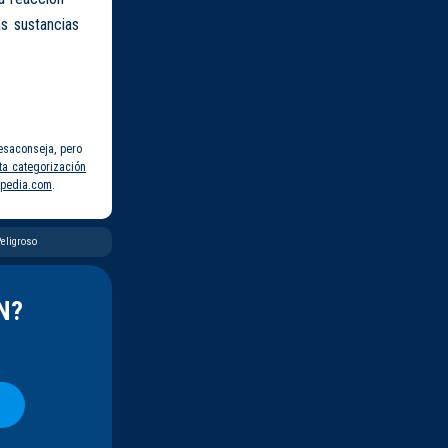
s sustancias
esaconseja, pero
ta categorización
pedia.com
.
eligroso
N?