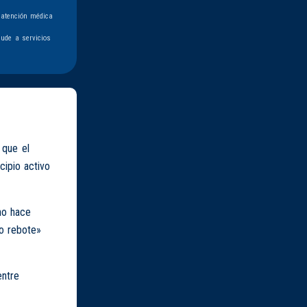
 atención médica
ude a servicios
que el
ncipio activo
no hace
to rebote»
entre