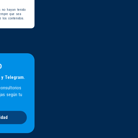
s no hayan tenido
iempre que sea
e los contenidos.
D
 y Telegram.
consultorios
jas según tu
idad