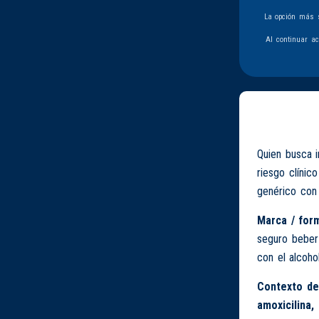
La opción más s
Al continuar a
Quien busca 
riesgo clínic
genérico con 
Marca / form
seguro beber 
con el alcohol
Contexto de
amoxicilina,