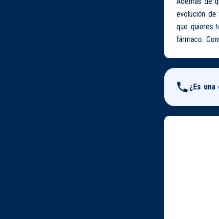
Además de que
evolución de 
que quieres 
fármaco. Cons
¿Es una