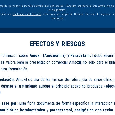
egura es evitar la mezcla siempre que sea posible. Consulta confidencial con
Antón
. No es
ni diagnóstico.
ceptas las
condiciones del servicio
y declaras ser mayor de 18 años. En caso de urgencia, ac
sanitarios.
EFECTOS Y RIESGOS
información sobre
Amoxil (Amoxicilina) y Paracetamol
debe asumir 
o se valora para la presentación comercial
Amoxil
, no solo para el pri
otra formulación.
ulación:
Amoxil es una de las marcas de referencia de amoxicilina; 
durante el tratamiento aunque el principio activo no produzca «efec
.
 este par:
Esta ficha documenta de forma específica la interacción 
 antibiótico betalactámico
y
paracetamol, analgésico con techo