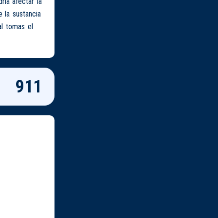
ía afectar la
 la sustancia
al tomas el
911