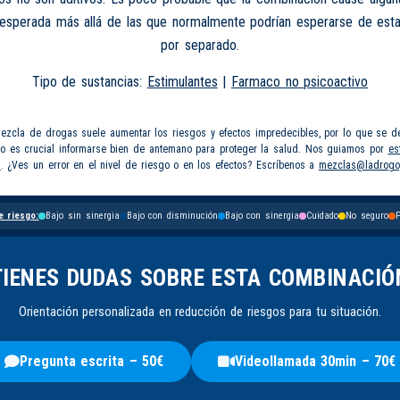
nesperada más allá de las que normalmente podrían esperarse de esta
por separado.
Tipo de sustancias:
Estimulantes
|
Farmaco no psicoactivo
mezcla de drogas suele aumentar los riesgos y efectos impredecibles, por lo que se d
so es crucial informarse bien de antemano para proteger la salud. Nos guiamos por
es
s
. ¿Ves un error en el nivel de riesgo o en los efectos? Escríbenos a
mezclas@ladrogo
e riesgo:
Bajo sin sinergia
Bajo con disminución
Bajo con sinergia
Cuidado
No seguro
P
TIENES DUDAS SOBRE ESTA COMBINACIÓ
Orientación personalizada en reducción de riesgos para tu situación.
Pregunta escrita – 50€
Videollamada 30min – 70€