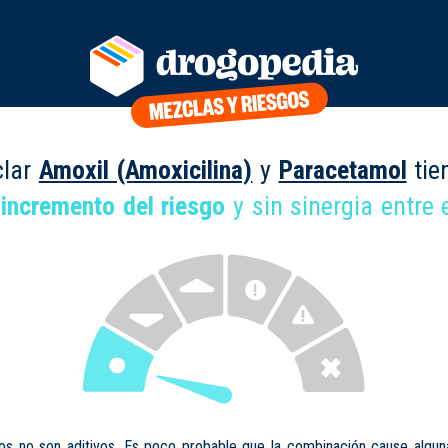
clar
Amoxil (Amoxicilina)
y
Paracetamol
tie
 incremento del riesgo
y sin sinergia entre e
os no son aditivos. Es poco probable que la combinación cause algun