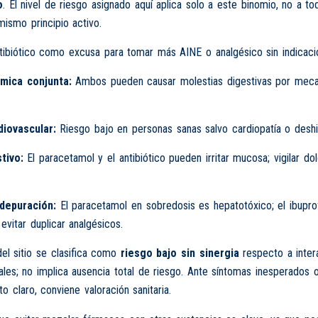
o
. El nivel de riesgo asignado aquí aplica solo a este binomio, no a to
ismo principio activo.
tibiótico como excusa para tomar más AINE o analgésico sin indicaci
mica conjunta:
Ambos pueden causar molestias digestivas por mec
iovascular:
Riesgo bajo en personas sanas salvo cardiopatía o deshi
tivo:
El paracetamol y el antibiótico pueden irritar mucosa; vigilar dol
depuración:
El paracetamol en sobredosis es hepatotóxico; el ibupr
 evitar duplicar analgésicos.
del sitio se clasifica como
riesgo bajo sin sinergia
respecto a inter
ales; no implica ausencia total de riesgo. Ante síntomas inesperados 
 claro, conviene valoración sanitaria.