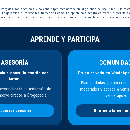
 recogidas son anónimas y no constituyen recomendación ni garantía de seguridad. Que otro
s no garantiza el mismo resultado en tu caso. La opción más segura es evitar la mezcla s
dia ofrece información con fines educativos y no asume responsabilidad por el uso indebido d
APRENDE Y PARTICIPA
ASESORÍA
COMUNIDA
da o consulta escrita con
Grupo privado en WhatsApp
Antón.
Plantea dudas, participa en 
personalizada en reducción de
moderados y accede a venta
apoyo directo a Drogopedia.
nivel de apoyo.
eservar asesoría
Unirme a la comun