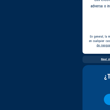
adversa o i
En general, la 
en cualquier ca
de riesgo
Nivel d
¿