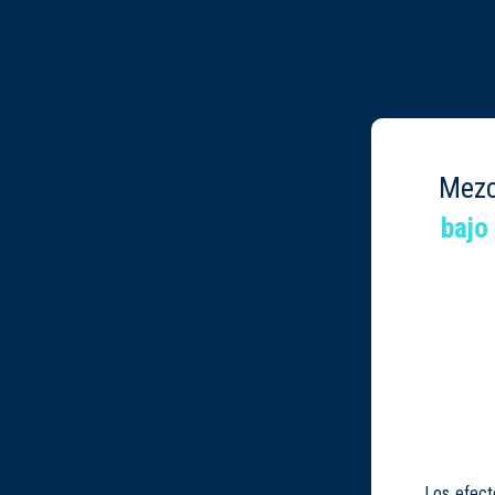
Mez
bajo
Los efect