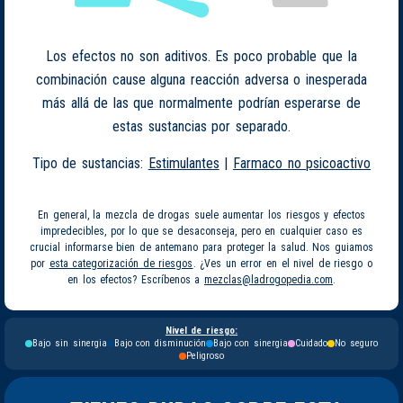
Los efectos no son aditivos. Es poco probable que la
combinación cause alguna reacción adversa o inesperada
más allá de las que normalmente podrían esperarse de
estas sustancias por separado.
Tipo de sustancias:
Estimulantes
|
Farmaco no psicoactivo
En general, la mezcla de drogas suele aumentar los riesgos y efectos
impredecibles, por lo que se desaconseja, pero en cualquier caso es
crucial informarse bien de antemano para proteger la salud. Nos guiamos
por
esta categorización de riesgos
. ¿Ves un error en el nivel de riesgo o
en los efectos? Escríbenos a
mezclas@ladrogopedia.com
.
Nivel de riesgo:
Bajo sin sinergia
Bajo con disminución
Bajo con sinergia
Cuidado
No seguro
Peligroso