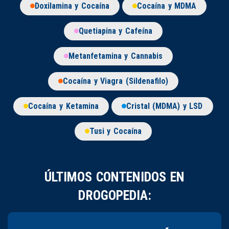
Doxilamina y Cocaína
Cocaína y MDMA
Quetiapina y Cafeína
Metanfetamina y Cannabis
Cocaína y Viagra (Sildenafilo)
Cocaína y Ketamina
Cristal (MDMA) y LSD
Tusi y Cocaína
ÚLTIMOS CONTENIDOS EN
DROGOPEDIA: