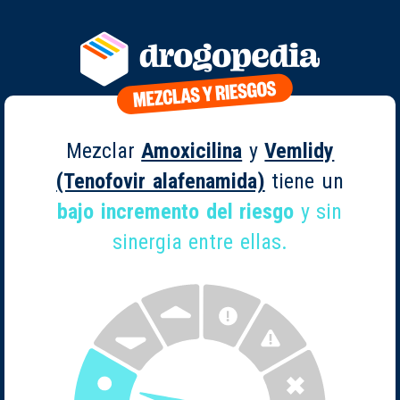
Mezclar
Amoxicilina
y
Vemlidy
(Tenofovir alafenamida)
tiene un
bajo incremento del riesgo
y sin
sinergia entre ellas.