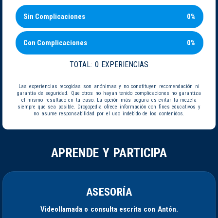
Sin Complicaciones
0%
Con Complicaciones
0%
TOTAL:
0 EXPERIENCIAS
Las experiencias recogidas son anónimas y no constituyen recomendación ni
garantía de seguridad. Que otros no hayan tenido complicaciones no garantiza
el mismo resultado en tu caso. La opción más segura es evitar la mezcla
siempre que sea posible. Drogopedia ofrece información con fines educativos y
no asume responsabilidad por el uso indebido de los contenidos.
APRENDE Y PARTICIPA
ASESORÍA
Videollamada o consulta escrita con Antón.