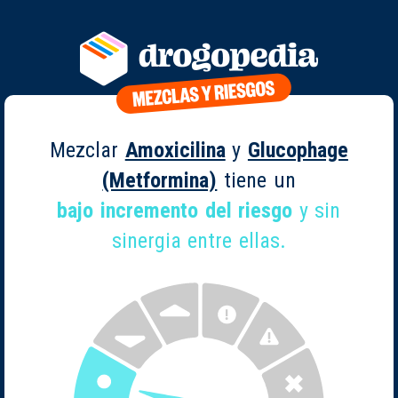
Mezclar
Amoxicilina
y
Glucophage
(Metformina)
tiene un
bajo incremento del riesgo
y sin
sinergia entre ellas.