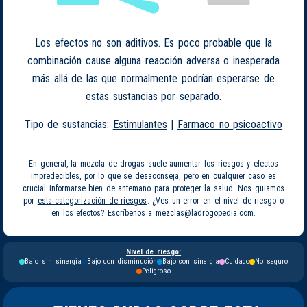
Los efectos no son aditivos. Es poco probable que la
combinación cause alguna reacción adversa o inesperada
más allá de las que normalmente podrían esperarse de
estas sustancias por separado.
Tipo de sustancias:
Estimulantes
|
Farmaco no psicoactivo
En general, la mezcla de drogas suele aumentar los riesgos y efectos
impredecibles, por lo que se desaconseja, pero en cualquier caso es
crucial informarse bien de antemano para proteger la salud. Nos guiamos
por
esta categorización de riesgos
. ¿Ves un error en el nivel de riesgo o
en los efectos? Escríbenos a
mezclas@ladrogopedia.com
.
Nivel de riesgo:
Bajo sin sinergia
Bajo con disminución
Bajo con sinergia
Cuidado
No seguro
Peligroso