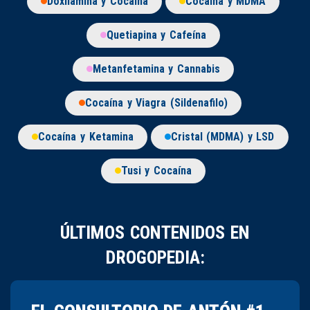
Doxilamina y Cocaína
Cocaína y MDMA
Quetiapina y Cafeína
Metanfetamina y Cannabis
Cocaína y Viagra (Sildenafilo)
Cocaína y Ketamina
Cristal (MDMA) y LSD
Tusi y Cocaína
ÚLTIMOS CONTENIDOS EN
DROGOPEDIA: