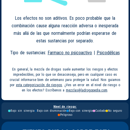
Los efectos no son aditivos. Es poco probable que la
combinación cause alguna reacción adversa o inesperada
más allá de las que normalmente podrían esperarse de
estas sustancias por separado.
Tipo de sustancias:
Farmaco no psicoactivo
|
Psicodélicas
En general, la mezcla de drogas suele aumentar los riesgos y efectos
impredecibles, por lo que se desaconseja, pero en cualquier caso es
crucial informarse bien de antemano para proteger la salud. Nos guiamos
por
esta categorización de riesgos
. ¿Ves un error en el nivel de riesgo o
en los efectos? Escríbenos a
mezclas@ladrogopedia.com
.
Nivel de riesgo:
Bajo sin sinergia
Bajo con disminución
Bajo con sinergia
Cuidado
No seguro
Peligroso