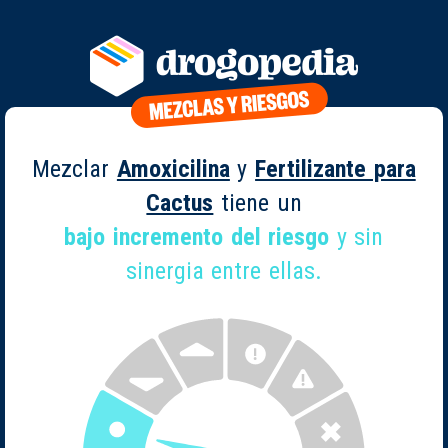
Mezclar
Amoxicilina
y
Fertilizante para
Cactus
tiene un
bajo incremento del riesgo
y sin
sinergia entre ellas.