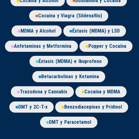
Cocaína y Alcohol
Doxilamina y Cocaína
Cocaína y Viagra (Sildenafilo)
MDMA y Alcohol
Éxtasis (MDMA) y LSD
Anfetaminas y Metformina
Popper y Cocaína
Éxtasis (MDMA) e Ibuprofeno
Betacarbolinas y Ketamina
Trazodona y Cannabis
Cocaína y MDMA
DMT y 2C-T-x
Benzodiacepinas y Pridinol
DMT y Paracetamol