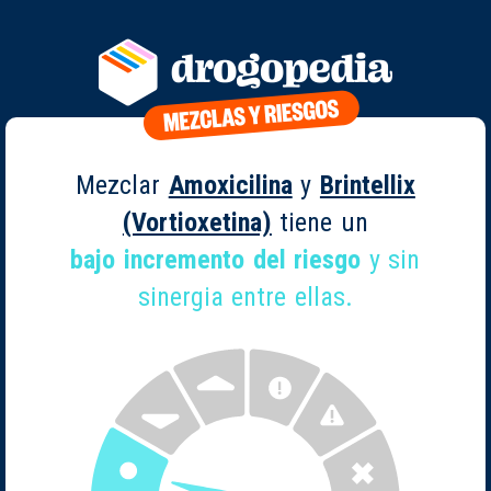
Mezclar
Amoxicilina
y
Brintellix
(Vortioxetina)
tiene un
bajo incremento del riesgo
y sin
sinergia entre ellas.