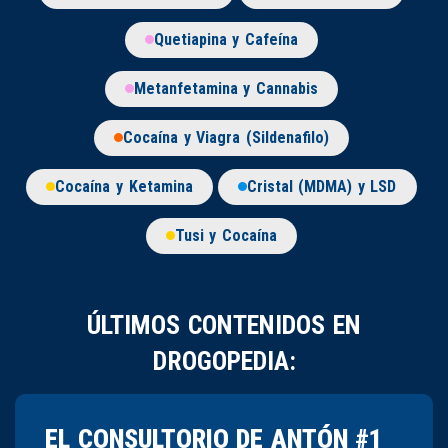
Quetiapina y Cafeína
Metanfetamina y Cannabis
Cocaína y Viagra (Sildenafilo)
Cocaína y Ketamina
Cristal (MDMA) y LSD
Tusi y Cocaína
ÚLTIMOS CONTENIDOS EN
DROGOPEDIA:
EL CONSULTORIO DE ANTÓN #1