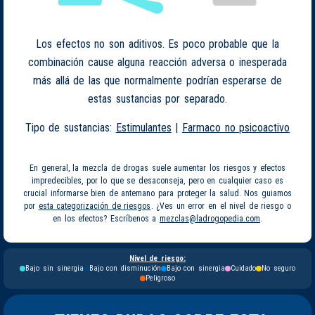
Los efectos no son aditivos. Es poco probable que la
combinación cause alguna reacción adversa o inesperada
más allá de las que normalmente podrían esperarse de
estas sustancias por separado.
Tipo de sustancias:
Estimulantes
|
Farmaco no psicoactivo
En general, la mezcla de drogas suele aumentar los riesgos y efectos
impredecibles, por lo que se desaconseja, pero en cualquier caso es
crucial informarse bien de antemano para proteger la salud. Nos guiamos
por
esta categorización de riesgos
. ¿Ves un error en el nivel de riesgo o
en los efectos? Escríbenos a
mezclas@ladrogopedia.com
.
Nivel de riesgo:
Bajo sin sinergia
Bajo con disminución
Bajo con sinergia
Cuidado
No seguro
Peligroso