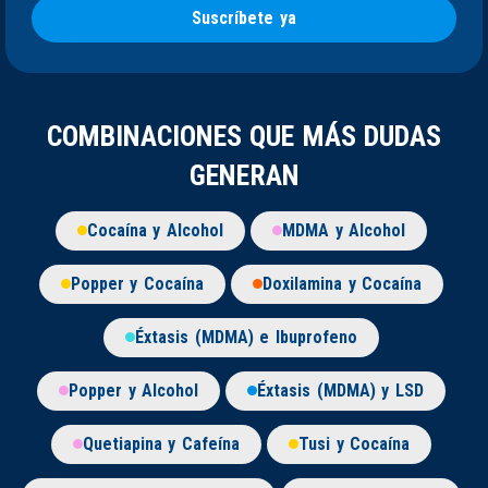
Suscríbete ya
COMBINACIONES QUE MÁS DUDAS
GENERAN
Cocaína y Alcohol
MDMA y Alcohol
Popper y Cocaína
Doxilamina y Cocaína
Éxtasis (MDMA) e Ibuprofeno
Popper y Alcohol
Éxtasis (MDMA) y LSD
Quetiapina y Cafeína
Tusi y Cocaína