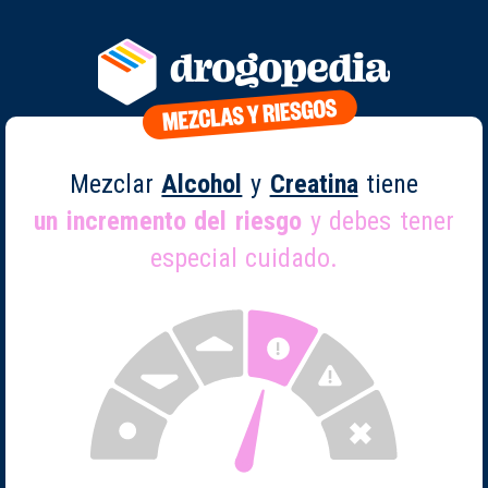
Mezclar
Alcohol
y
Creatina
tiene
un incremento del riesgo
y debes tener
especial cuidado.