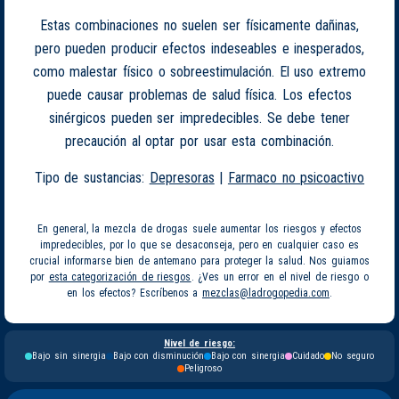
Estas combinaciones no suelen ser físicamente dañinas,
pero pueden producir efectos indeseables e inesperados,
como malestar físico o sobreestimulación. El uso extremo
puede causar problemas de salud física. Los efectos
sinérgicos pueden ser impredecibles. Se debe tener
precaución al optar por usar esta combinación.
Tipo de sustancias:
Depresoras
|
Farmaco no psicoactivo
En general, la mezcla de drogas suele aumentar los riesgos y efectos
impredecibles, por lo que se desaconseja, pero en cualquier caso es
crucial informarse bien de antemano para proteger la salud. Nos guiamos
por
esta categorización de riesgos
. ¿Ves un error en el nivel de riesgo o
en los efectos? Escríbenos a
mezclas@ladrogopedia.com
.
Nivel de riesgo:
Bajo sin sinergia
Bajo con disminución
Bajo con sinergia
Cuidado
No seguro
Peligroso