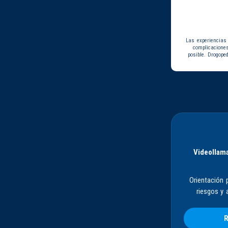
Las experiencias
complicacione
posible. Drogope
Videollama
Orientación 
riesgos y 
R