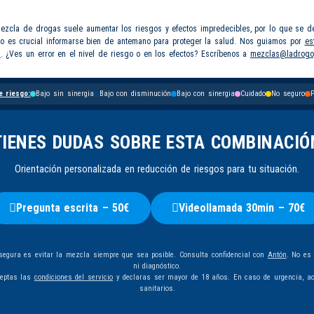
mezcla de drogas suele aumentar los riesgos y efectos impredecibles, por lo que se d
so es crucial informarse bien de antemano para proteger la salud. Nos guiamos por
es
s
. ¿Ves un error en el nivel de riesgo o en los efectos? Escríbenos a
mezclas@ladrogo
e riesgo:
Bajo sin sinergia
Bajo con disminución
Bajo con sinergia
Cuidado
No seguro
P
TIENES DUDAS SOBRE ESTA COMBINACIÓ
Orientación personalizada en reducción de riesgos para tu situación.
Pregunta escrita – 50€
Videollamada 30min – 70€
egura es evitar la mezcla siempre que sea posible. Consulta confidencial con
Antón
. No es
ni diagnóstico.
ceptas las
condiciones del servicio
y declaras ser mayor de 18 años. En caso de urgencia, ac
sanitarios.