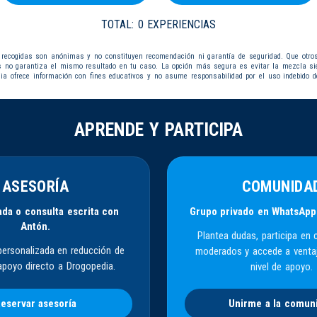
TOTAL:
0 EXPERIENCIAS
 recogidas son anónimas y no constituyen recomendación ni garantía de seguridad. Que otro
s no garantiza el mismo resultado en tu caso. La opción más segura es evitar la mezcla s
dia ofrece información con fines educativos y no asume responsabilidad por el uso indebido d
APRENDE Y PARTICIPA
ASESORÍA
COMUNIDA
da o consulta escrita con
Grupo privado en WhatsApp
Antón.
Plantea dudas, participa en 
personalizada en reducción de
moderados y accede a venta
apoyo directo a Drogopedia.
nivel de apoyo.
eservar asesoría
Unirme a la comun