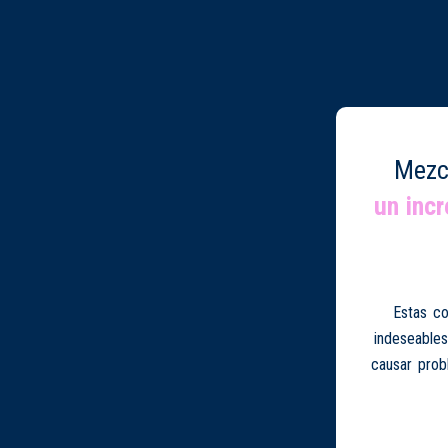
Mezc
un inc
Estas co
indeseables
causar prob