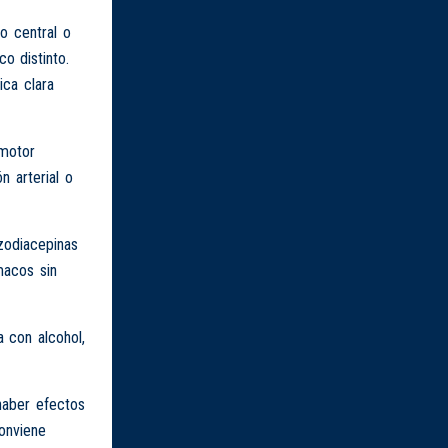
o central o
o distinto.
ica clara
 motor
n arterial o
zodiacepinas
macos sin
 con alcohol,
haber efectos
onviene