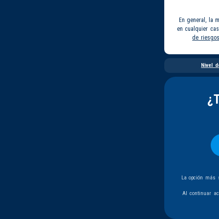
En general, la 
en cualquier ca
de riesgo
Nivel d
¿
La opción más s
Al continuar a