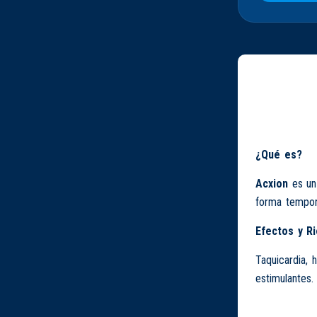
¿Qué es?
Acxion
es u
forma tempora
Efectos y R
Taquicardia, 
estimulantes.