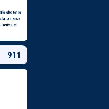
ía afectar la
 la sustancia
al tomas el
911