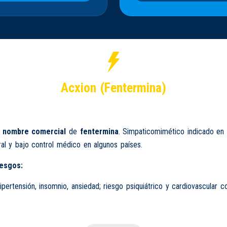
Acxion (Fentermina)
n
nombre comercial
de
fentermina
. Simpaticomimético indicado en
l y bajo control médico en algunos países.
iesgos:
hipertensión, insomnio, ansiedad; riesgo psiquiátrico y cardiovascular c