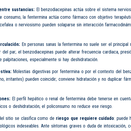
entre sustancias:
El benzodiacepinas actúa sobre el sistema nervios
e consumo; la fentermina actúa como fármaco con objetivo terapéutic
cefalea o nerviosismo pueden solaparse sin interacción farmacodinám
rculación:
En personas sanas la fentermina no suele ser el principal
r del par; el benzodiacepinas puede alterar frecuencia cardiaca, presió
 palpitaciones, especialmente si hay deshidratación.
stiva:
Molestias digestivas por fentermina o por el contexto del ben
no, irritantes) pueden coincidir; conviene hidratación y no duplicar fár
ones:
El perfil hepático o renal de fentermina debe tenerse en cuenta
icos o deshidratación; el policonsumo no reduce ese riesgo.
del sitio se clasifica como de
riesgo que requiere cuidado
: puede 
cológicos indeseables. Ante síntomas graves o duda de intoxicación, c