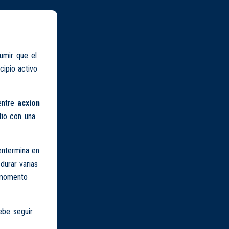
mir que el
ncipio activo
entre
acxion
itio con una
entermina en
durar varias
é momento
ebe seguir