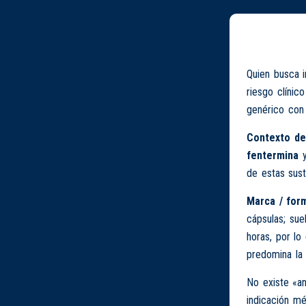
Quien busca 
riesgo clínic
genérico con 
Contexto de
fentermina
de estas sus
Marca / form
cápsulas; sue
horas, por lo
predomina la 
No existe «an
indicación mé