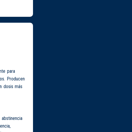
nte para
vos. Producen
en dosis más
 abstinencia
encia,