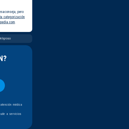
esaconseja, pero
ta categorización
pedia.com
.
eligroso
N?
 atención médica
ude a servicios