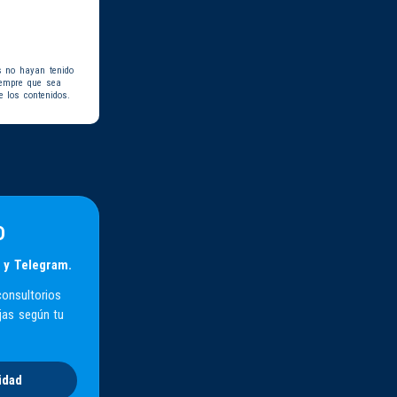
s no hayan tenido
iempre que sea
e los contenidos.
D
 y Telegram.
consultorios
jas según tu
idad