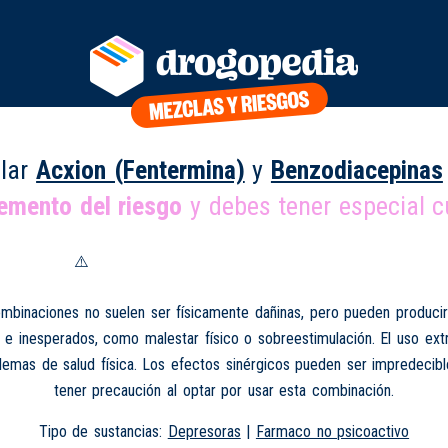
lar
Acxion (Fentermina)
y
Benzodiacepinas
remento del riesgo
y debes tener especial c
mbinaciones no suelen ser físicamente dañinas, pero pueden produci
 e inesperados, como malestar físico o sobreestimulación. El uso e
lemas de salud física. Los efectos sinérgicos pueden ser impredecib
tener precaución al optar por usar esta combinación.
Tipo de sustancias:
Depresoras
|
Farmaco no psicoactivo