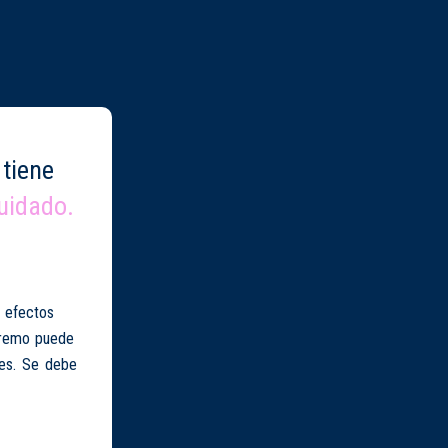
tiene
uidado.
r efectos
xtremo puede
les. Se debe