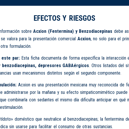
EFECTOS Y RIESGOS
información sobre
Acxion (Fentermina) y Benzodiacepinas
debe asu
o se valora para la presentación comercial
Acxion
, no solo para el pri
otra formulación.
 este par:
Esta ficha documenta de forma específica la interacción 
y
benzodiacepinas, depresores GABAérgicos
. Otros listados del s
tancias usan mecanismos distintos según el segundo componente.
ulación:
Acxion es una presentación mexicana muy reconocida de f
le administrarse por la mañana y su efecto simpaticomimético puede 
 que combinarla con sedantes el mismo día dificulta anticipar en qu
estimulación.
tídoto» doméstico que neutralice al benzodiacepinas; la fentermina d
dica sin usarse para facilitar el consumo de otras sustancias.