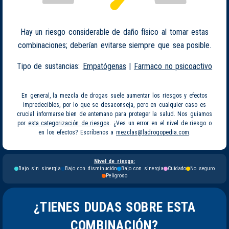
Hay un riesgo considerable de daño físico al tomar estas
combinaciones; deberían evitarse siempre que sea posible.
Tipo de sustancias:
Empatógenas
|
Farmaco no psicoactivo
En general, la mezcla de drogas suele aumentar los riesgos y efectos
impredecibles, por lo que se desaconseja, pero en cualquier caso es
crucial informarse bien de antemano para proteger la salud. Nos guiamos
por
esta categorización de riesgos
. ¿Ves un error en el nivel de riesgo o
en los efectos? Escríbenos a
mezclas@ladrogopedia.com
.
Nivel de riesgo:
Bajo sin sinergia
Bajo con disminución
Bajo con sinergia
Cuidado
No seguro
Peligroso
¿TIENES DUDAS SOBRE ESTA
COMBINACIÓN?