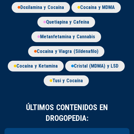
Doxilamina y Cocaína
Cocaína y MDMA
Quetiapina y Cafeína
Metanfetamina y Cannabis
Cocaína y Viagra (Sildenafilo)
Cocaína y Ketamina
Cristal (MDMA) y LSD
Tusi y Cocaína
ÚLTIMOS CONTENIDOS EN
DROGOPEDIA: