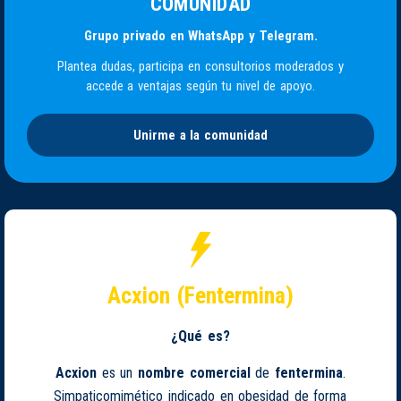
COMUNIDAD
Grupo privado en WhatsApp y Telegram.
Plantea dudas, participa en consultorios moderados y
accede a ventajas según tu nivel de apoyo.
Unirme a la comunidad
Acxion (Fentermina)
¿Qué es?
Acxion
es un
nombre comercial
de
fentermina
.
Simpaticomimético indicado en obesidad de forma