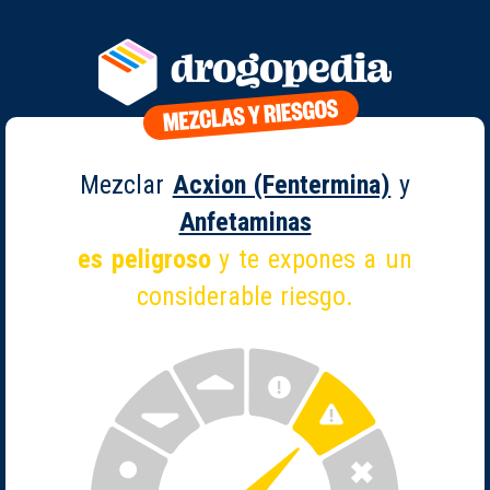
Mezclar
Acxion (Fentermina)
y
Anfetaminas
es peligroso
y te expones a un
considerable riesgo.