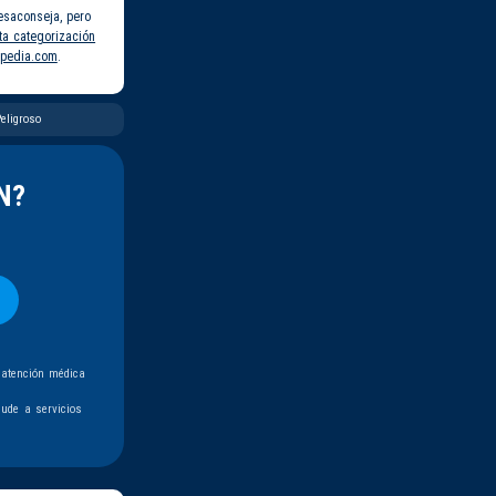
esaconseja, pero
ta categorización
pedia.com
.
eligroso
N?
 atención médica
ude a servicios