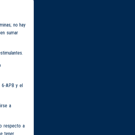
aminas; no hay
eden sumar
stimulantes.
o
l 6-APB y el
irse a
io respecto a
e tener