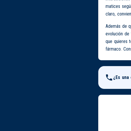
matices según
claro, convien
Además de que
evolución de 
que quieres 
fármaco. Cons
¿Es una