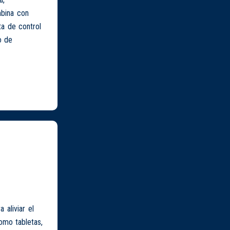
mbina con
ta de control
o de
 aliviar el
como tabletas,