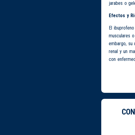
jarabes o gel
Efectos y R
El ibuprofeno
musculares o 
embargo, su u
renal y un m
con enfermeda
CON