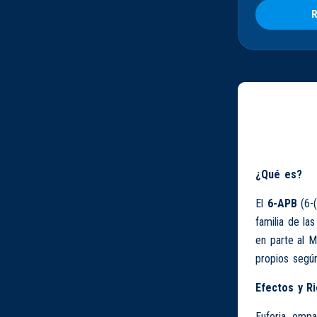
R
¿Qué es?
El
6-APB
(6-(
familia de la
en parte al 
propios según
Efectos y R
Euforia, empa