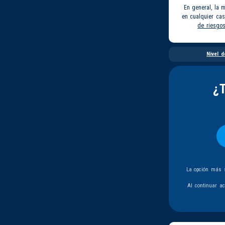
En general, la 
en cualquier ca
de riesgo
Nivel d
¿
La opción más s
Al continuar a