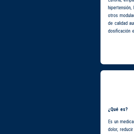
hipertensión,
otros modulad
de calidad a
dosificación
¿Qué es?
Es un medicam
dolor, reduci