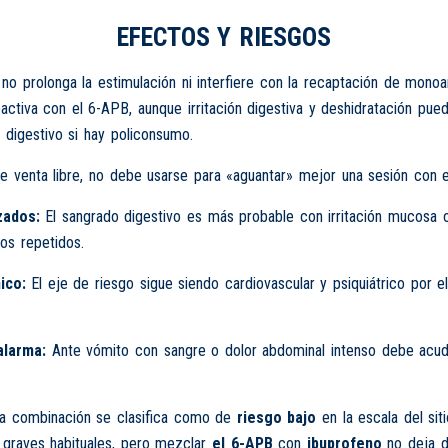
EFECTOS Y RIESGOS
 no prolonga la estimulación ni interfiere con la recaptación de mono
oactiva con el 6-APB, aunque irritación digestiva y deshidratación pu
y digestivo si hay policonsumo.
 venta libre, no debe usarse para «aguantar» mejor una sesión con e
zados:
El sangrado digestivo es más probable con irritación mucosa 
ios repetidos.
ico:
El eje de riesgo sigue siendo cardiovascular y psiquiátrico por e
alarma:
Ante vómito con sangre o dolor abdominal intenso debe acud
 la combinación se clasifica como de
riesgo bajo
en la escala del sit
 graves habituales, pero mezclar
el 6-APB
con
ibuprofeno
no deja d