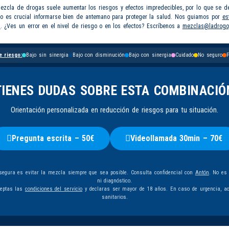
mezcla de drogas suele aumentar los riesgos y efectos impredecibles, por lo que se d
so es crucial informarse bien de antemano para proteger la salud. Nos guiamos por
es
s
. ¿Ves un error en el nivel de riesgo o en los efectos? Escríbenos a
mezclas@ladrogo
e riesgo:
Bajo sin sinergia
Bajo con disminución
Bajo con sinergia
Cuidado
No seguro
P
TIENES DUDAS SOBRE ESTA COMBINACIÓ
Orientación personalizada en reducción de riesgos para tu situación.
Pregunta escrita – 50€
Videollamada 30min – 70€
egura es evitar la mezcla siempre que sea posible. Consulta confidencial con
Antón
. No es
ni diagnóstico.
ceptas las
condiciones del servicio
y declaras ser mayor de 18 años. En caso de urgencia, ac
sanitarios.