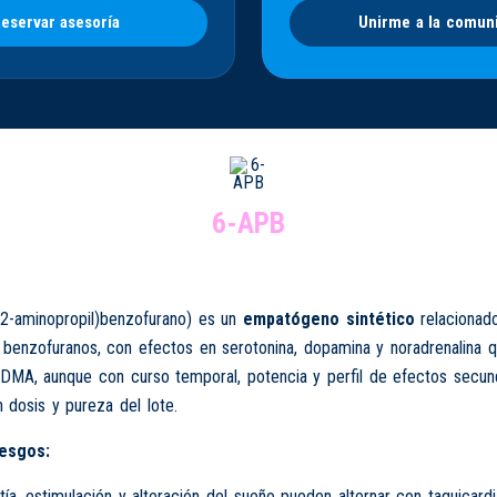
eservar asesoría
Unirme a la comun
6-APB
2-aminopropil)benzofurano) es un
empatógeno sintético
relacionad
s benzofuranos, con efectos en serotonina, dopamina y noradrenalina 
MDMA, aunque con curso temporal, potencia y perfil de efectos secun
 dosis y pureza del lote.
iesgos:
tía, estimulación y alteración del sueño pueden alternar con taquicardi