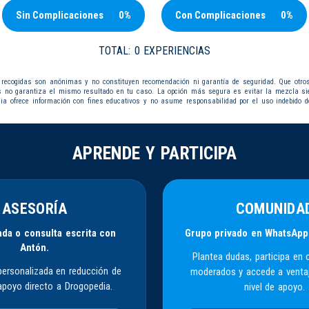
Sin Complicaciones
0%
Con Complicaciones
0%
TOTAL:
0 EXPERIENCIAS
 recogidas son anónimas y no constituyen recomendación ni garantía de seguridad. Que otro
s no garantiza el mismo resultado en tu caso. La opción más segura es evitar la mezcla s
dia ofrece información con fines educativos y no asume responsabilidad por el uso indebido d
APRENDE Y PARTICIPA
ASESORÍA
COMUNIDA
da o consulta escrita con
Grupo privado en WhatsApp
Antón.
Plantea dudas, participa en 
personalizada en reducción de
moderados y accede a venta
apoyo directo a Drogopedia.
nivel de apoyo.