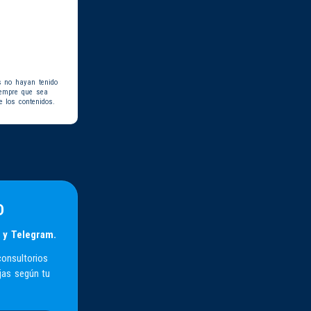
s no hayan tenido
iempre que sea
e los contenidos.
D
 y Telegram.
consultorios
jas según tu