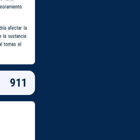
peoramiento
ía afectar la
 la sustancia
al tomas el
911