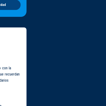
idad
o con la
que recuerdan
darios
a,