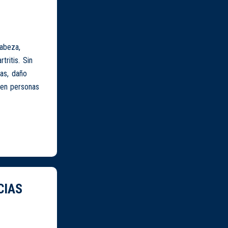
abeza,
tritis. Sin
ras, daño
 en personas
CIAS