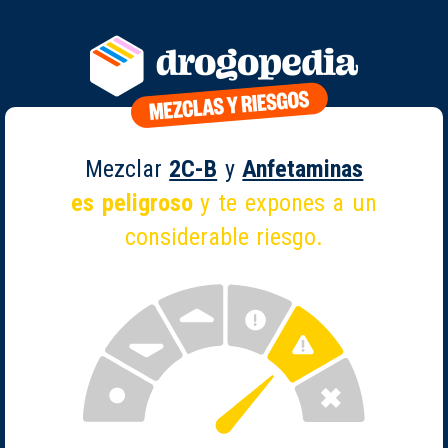
Mezclar
2C-B
y
Anfetaminas
es peligroso
y te expones a un
considerable riesgo.