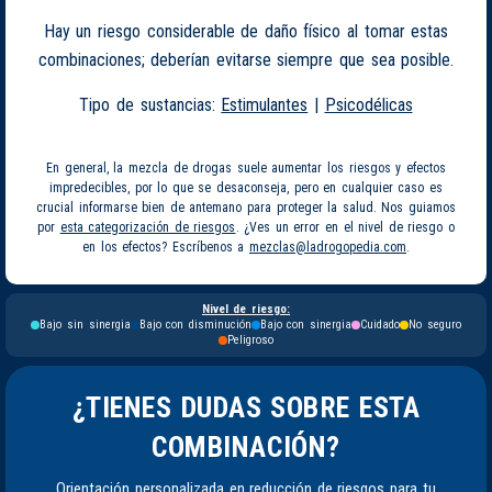
Hay un riesgo considerable de daño físico al tomar estas
combinaciones; deberían evitarse siempre que sea posible.
Tipo de sustancias:
Estimulantes
|
Psicodélicas
En general, la mezcla de drogas suele aumentar los riesgos y efectos
impredecibles, por lo que se desaconseja, pero en cualquier caso es
crucial informarse bien de antemano para proteger la salud. Nos guiamos
por
esta categorización de riesgos
. ¿Ves un error en el nivel de riesgo o
en los efectos? Escríbenos a
mezclas@ladrogopedia.com
.
Nivel de riesgo:
Bajo sin sinergia
Bajo con disminución
Bajo con sinergia
Cuidado
No seguro
Peligroso
¿TIENES DUDAS SOBRE ESTA
COMBINACIÓN?
Orientación personalizada en reducción de riesgos para tu