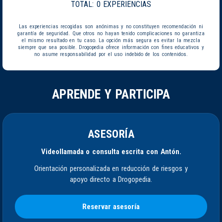
TOTAL:
0 EXPERIENCIAS
Las experiencias recogidas son anónimas y no constituyen recomendación ni
garantía de seguridad. Que otros no hayan tenido complicaciones no garantiza
el mismo resultado en tu caso. La opción más segura es evitar la mezcla
siempre que sea posible. Drogopedia ofrece información con fines educativos y
no asume responsabilidad por el uso indebido de los contenidos.
APRENDE Y PARTICIPA
ASESORÍA
Videollamada o consulta escrita con Antón.
Orientación personalizada en reducción de riesgos y
apoyo directo a Drogopedia.
Reservar asesoría