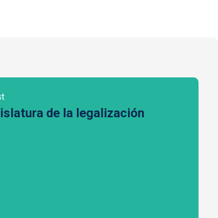
st
islatura de la legalización