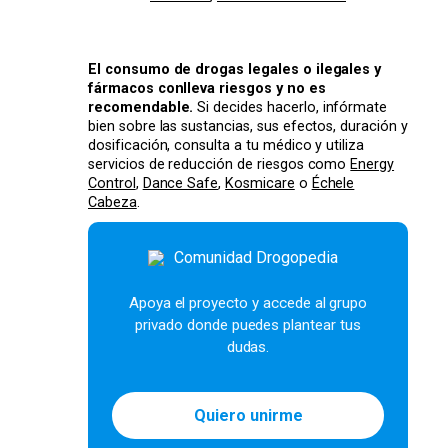
El consumo de drogas legales o ilegales y
fármacos conlleva riesgos y no es
recomendable.
Si decides hacerlo, infórmate
bien sobre las sustancias, sus efectos, duración y
dosificación, consulta a tu médico y utiliza
servicios de reducción de riesgos como
Energy
Control
,
Dance Safe
,
Kosmicare
o
Échele
Cabeza
.
Apoya el proyecto y accede al grupo
privado donde puedes plantear tus
dudas.
Quiero unirme