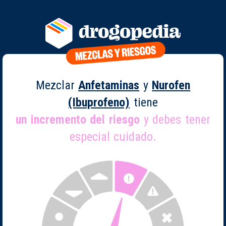
Mezclar
Anfetaminas
y
Nurofen
(Ibuprofeno)
tiene
un incremento del riesgo
y debes tener
especial cuidado.