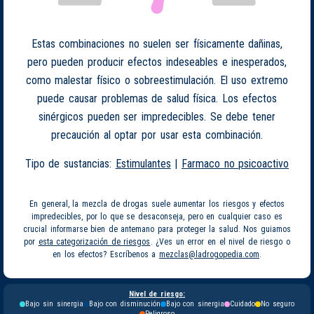
Estas combinaciones no suelen ser físicamente dañinas,
pero pueden producir efectos indeseables e inesperados,
como malestar físico o sobreestimulación. El uso extremo
puede causar problemas de salud física. Los efectos
sinérgicos pueden ser impredecibles. Se debe tener
precaución al optar por usar esta combinación.
Tipo de sustancias:
Estimulantes
|
Farmaco no psicoactivo
En general, la mezcla de drogas suele aumentar los riesgos y efectos
impredecibles, por lo que se desaconseja, pero en cualquier caso es
crucial informarse bien de antemano para proteger la salud. Nos guiamos
por
esta categorización de riesgos
. ¿Ves un error en el nivel de riesgo o
en los efectos? Escríbenos a
mezclas@ladrogopedia.com
.
Nivel de riesgo:
Bajo sin sinergia
Bajo con disminución
Bajo con sinergia
Cuidado
No seguro
Peligroso