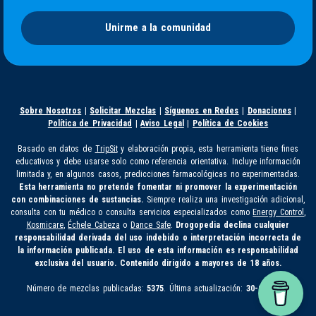
Unirme a la comunidad
Sobre Nosotros
|
Solicitar Mezclas
|
Síguenos en Redes
|
Donaciones
|
Política de Privacidad
|
Aviso Legal
|
Política de Cookies
Basado en datos de
TripSit
y elaboración propia, esta herramienta tiene fines
educativos y debe usarse solo como referencia orientativa. Incluye información
limitada y, en algunos casos, predicciones farmacológicas no experimentadas.
Esta herramienta no pretende fomentar ni promover la experimentación
con combinaciones de sustancias.
Siempre realiza una investigación adicional,
consulta con tu médico o consulta servicios especializados como
Energy Control
,
Kosmicare
,
Échele Cabeza
o
Dance Safe
.
Drogopedia declina cualquier
responsabilidad derivada del uso indebido o interpretación incorrecta de
la información publicada. El uso de esta información es responsabilidad
exclusiva del usuario. Contenido dirigido a mayores de 18 años.
Número de mezclas publicadas:
5375
. Última actualización:
30-07-2026.