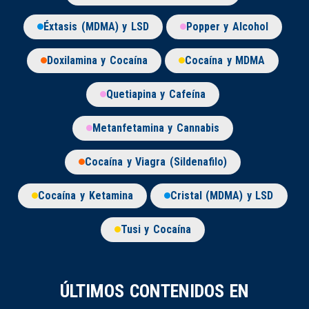
Éxtasis (MDMA) y LSD
Popper y Alcohol
Doxilamina y Cocaína
Cocaína y MDMA
Quetiapina y Cafeína
Metanfetamina y Cannabis
Cocaína y Viagra (Sildenafilo)
Cocaína y Ketamina
Cristal (MDMA) y LSD
Tusi y Cocaína
ÚLTIMOS CONTENIDOS EN