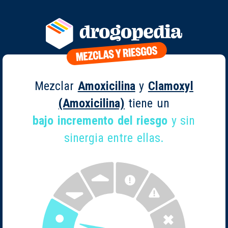
Mezclar
Amoxicilina
y
Clamoxyl
(Amoxicilina)
tiene un
bajo incremento del riesgo
y sin
sinergia entre ellas.