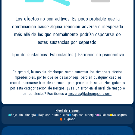
Los efectos no son aditivos. Es poco probable que la
combinación cause alguna reacción adversa o inesperada
más allá de las que normalmente podrían esperarse de
estas sustancias por separado.
Tipo de sustancias:
Estimulantes
|
Farmaco no psicoactivo
En general, la mezcla de drogas suele aumentar los riesgos y efectos
impredecibles, por lo que se desaconseja, pero en cualquier caso es
crucial informarse bien de antemano para proteger la salud. Nos guiamos
por
esta categorización de riesgos
. ¿Ves un error en el nivel de riesgo o
en los efectos? Escríbenos a
mezclas@ladrogopedia.com
.
Nivel de riesgo:
Bajo sin sinergia
Bajo con disminución
Bajo con sinergia
Cuidado
No seguro
Peligroso