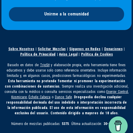
Unirme a la comunidad
Sobre Nosotros
|
Solicitar Mezclas
|
Síguenos en Redes
|
Donaciones
|
Política de Privacidad
|
Aviso Legal
|
Política de Cookies
Basado en datos de
TripSit
y elaboración propia, esta herramienta tiene fines
educativos y debe usarse solo como referencia orientativa. Incluye información
limitada y, en algunos casos, predicciones farmacológicas no experimentadas.
Esta herramienta no pretende fomentar ni promover la experimentación
con combinaciones de sustancias.
Siempre realiza una investigación adicional,
consulta con tu médico o consulta servicios especializados como
Energy Control
,
Kosmicare
,
Échele Cabeza
o
Dance Safe
.
Drogopedia declina cualquier
responsabilidad derivada del uso indebido o interpretación incorrecta de
la información publicada. El uso de esta información es responsabilidad
exclusiva del usuario. Contenido dirigido a mayores de 18 años.
Número de mezclas publicadas:
5375
. Última actualización:
30-07-2026.