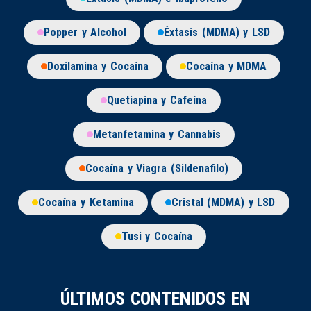
Popper y Alcohol
Éxtasis (MDMA) y LSD
Doxilamina y Cocaína
Cocaína y MDMA
Quetiapina y Cafeína
Metanfetamina y Cannabis
Cocaína y Viagra (Sildenafilo)
Cocaína y Ketamina
Cristal (MDMA) y LSD
Tusi y Cocaína
ÚLTIMOS CONTENIDOS EN