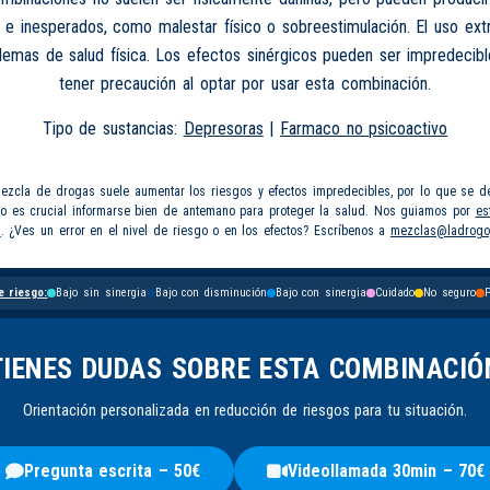
 e inesperados, como malestar físico o sobreestimulación. El uso e
lemas de salud física. Los efectos sinérgicos pueden ser impredecib
tener precaución al optar por usar esta combinación.
Tipo de sustancias:
Depresoras
|
Farmaco no psicoactivo
mezcla de drogas suele aumentar los riesgos y efectos impredecibles, por lo que se d
so es crucial informarse bien de antemano para proteger la salud. Nos guiamos por
es
s
. ¿Ves un error en el nivel de riesgo o en los efectos? Escríbenos a
mezclas@ladrogo
e riesgo:
Bajo sin sinergia
Bajo con disminución
Bajo con sinergia
Cuidado
No seguro
P
TIENES DUDAS SOBRE ESTA COMBINACIÓ
Orientación personalizada en reducción de riesgos para tu situación.
Pregunta escrita – 50€
Videollamada 30min – 70€