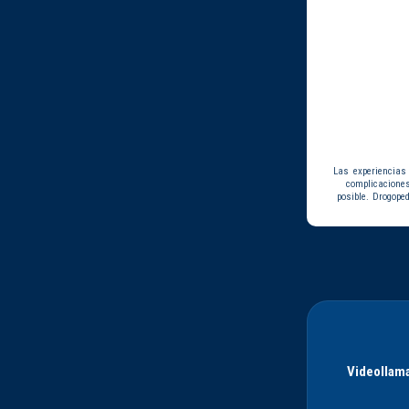
Las experiencias
complicacione
posible. Drogope
Videollama