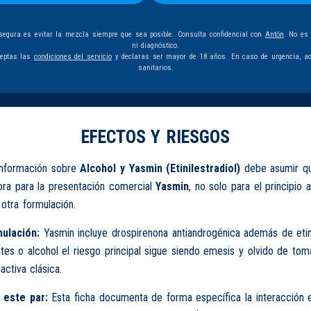
egura es evitar la mezcla siempre que sea posible. Consulta confidencial con
Antón
. No es
ni diagnóstico.
ceptas las
condiciones del servicio
y declaras ser mayor de 18 años. En caso de urgencia, ac
sanitarios.
EFECTOS Y RIESGOS
información sobre
Alcohol y Yasmin (Etinilestradiol)
debe asumir qu
lora para la presentación comercial
Yasmin
, no solo para el principio 
otra formulación.
ulación:
Yasmin incluye drospirenona antiandrogénica además de etini
tes o alcohol el riesgo principal sigue siendo emesis y olvido de tom
activa clásica.
 este par:
Esta ficha documenta de forma específica la interacción 