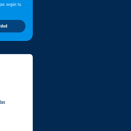
jas según tu
idad
das