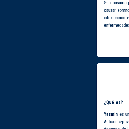
Su consumo pr
causar somnol
intoxicación 
enfermedades
¿Qué es?
Yasmin
es u
Anticonceptiv