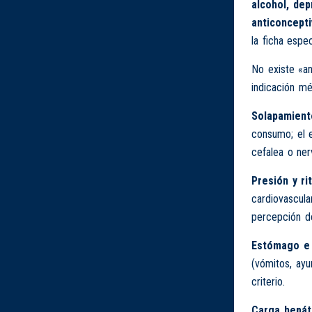
alcohol, dep
anticoncepti
la ficha espe
No existe «an
indicación mé
Solapamient
consumo; el e
cefalea o ner
Presión y ri
cardiovascular
percepción de
Estómago e 
(vómitos, ayu
criterio.
Carga hepáti