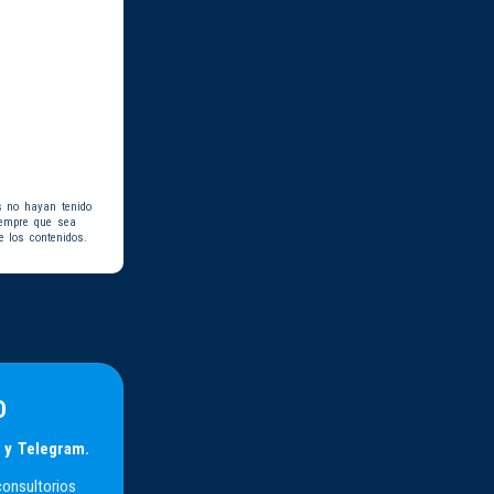
s no hayan tenido
iempre que sea
e los contenidos.
D
 y Telegram.
consultorios