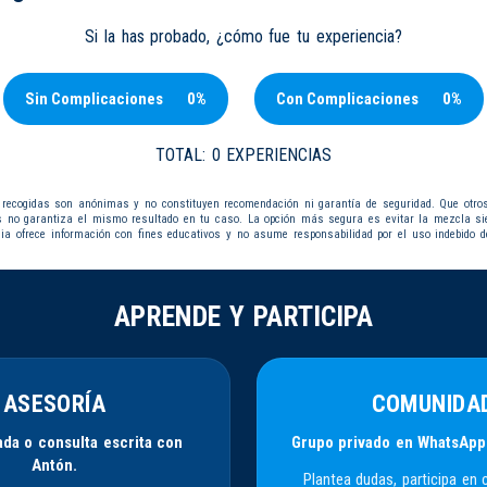
Si la has probado, ¿cómo fue tu experiencia?
Sin Complicaciones
0%
Con Complicaciones
0%
TOTAL:
0 EXPERIENCIAS
 recogidas son anónimas y no constituyen recomendación ni garantía de seguridad. Que otro
s no garantiza el mismo resultado en tu caso. La opción más segura es evitar la mezcla s
dia ofrece información con fines educativos y no asume responsabilidad por el uso indebido d
APRENDE Y PARTICIPA
ASESORÍA
COMUNIDA
da o consulta escrita con
Grupo privado en WhatsApp
Antón.
Plantea dudas, participa en 