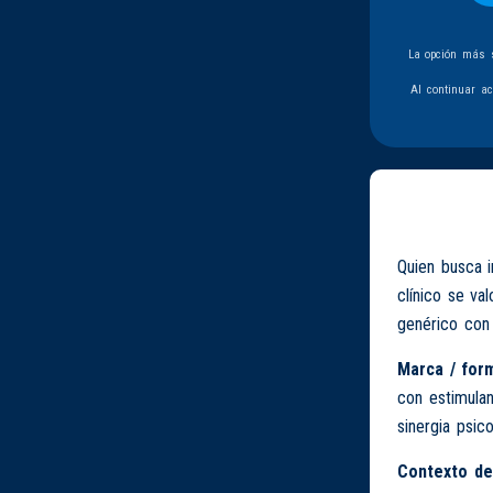
La opción más s
Al continuar a
Quien busca 
clínico se va
genérico con 
Marca / form
con estimulan
sinergia psico
Contexto de