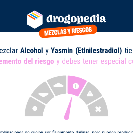
ezclar
Alcohol
y
Yasmin (Etinilestradiol)
tie
remento del riesgo
y debes tener especial c
mbinaciones no suelen ser físicamente dañinas, pero pueden produci