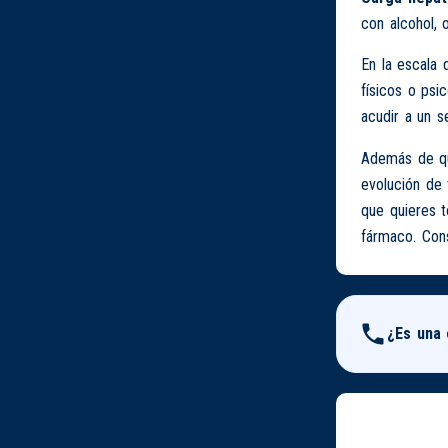
con alcohol, 
En la escala 
físicos o psi
acudir a un s
Además de que
evolución de 
que quieres 
fármaco. Cons
¿Es una