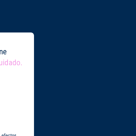
ne
uidado.
r efectos