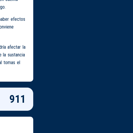
go.
haber efectos
onviene
ía afectar la
 la sustancia
al tomas el
911