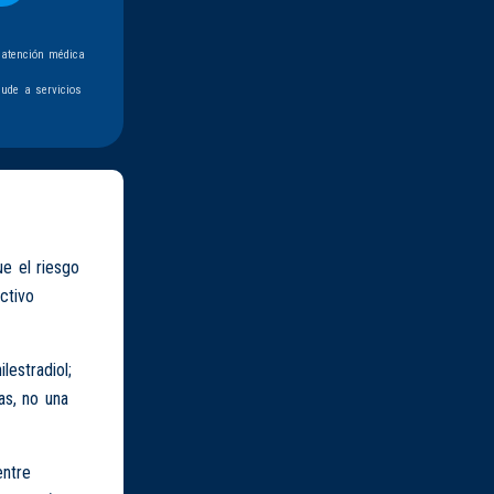
 atención médica
ude a servicios
e el riesgo
activo
lestradiol;
as, no una
entre