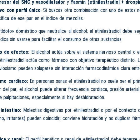
resor del SNC y vasodilatador
y
Yasmin (etinilestradiol + drospi
vo con perfil único
. Si buscas otra combinación con uno de estos 
cífica de ese par en el índice de mezclas.
tídoto» doméstico que neutralice al alcohol; el etinilestradiol debe se
dica sin usarse para facilitar el consumo de otras sustancias.
o de efectos:
El alcohol actúa sobre el sistema nervioso central o 
tinilestradiol actúa como fármaco con objetivo terapéutico distinto. 
viosismo pueden solaparse sin interacción farmacodinámica clara ent
tmo cardíaco:
En personas sanas el etinilestradiol no suele ser el pri
 del par; el alcohol puede alterar frecuencia cardiaca, presión arterial
 palpitaciones, especialmente si hay deshidratación.
intestino:
Molestias digestivas por etinilestradiol o por el contexto d
no, irritantes) pueden coincidir; conviene hidratación y no duplicar fár
ca y renal:
El perfil hepático o renal de etinilestradiol debe tenerse