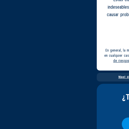
indeseables
causar prob
En general, la 
en cualquier ca
de riesgo
Nivel d
¿