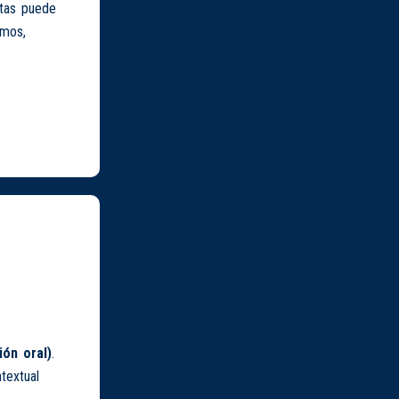
ltas puede
emos,
ión oral)
.
textual