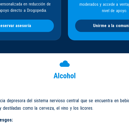
personalizada en reducción de
moderados y accede a venta
apoyo directo a Drogopedia.
nivel de apoyo.
eservar asesoría
Unirme a la comun
Alcohol
cia depresora del sistema nervioso central que se encuentra en bebi
 destiladas como la cerveza, el vino y los licores.
iesgos: