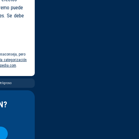
xtremo puede
les. Se debe
esaconseja, pero
ta categorización
pedia.com
.
eligroso
N?