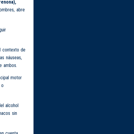
renona),
nombres, abre
guir
el contexto de
Las náuseas,
re ambos.
ncipal motor
 o
el alcohol
macos sin
 en cuenta